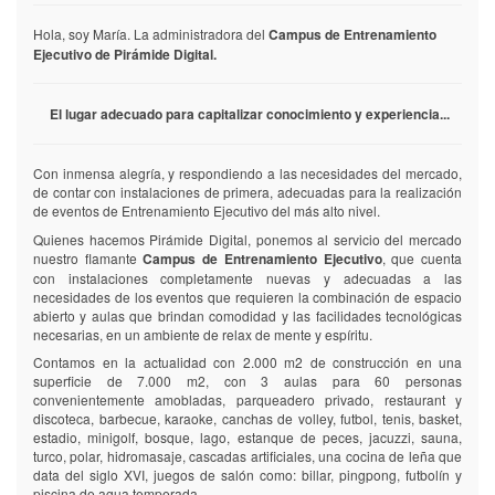
que
que
Hola, soy María. La administradora del
Campus de Entrenamiento
se
se
Ejecutivo de Pirámide Digital.
conoce
conoce
mejor
mejor
a
a
los
los
El lugar adecuado para capitalizar conocimiento y experiencia...
consumidores
consumidores
Con inmensa alegría, y respondiendo a las necesidades del mercado,
de contar con instalaciones de primera, adecuadas para la realización
de eventos de Entrenamiento Ejecutivo del más alto nivel.
Quienes hacemos Pirámide Digital, ponemos al servicio del mercado
nuestro flamante
Campus de Entrenamiento Ejecutivo
, que cuenta
con instalaciones completamente nuevas y adecuadas a las
necesidades de los eventos que requieren la combinación de espacio
abierto y aulas que brindan comodidad y las facilidades tecnológicas
necesarias, en un ambiente de relax de mente y espíritu.
Contamos en la actualidad con 2.000 m2 de construcción en una
superficie de 7.000 m2, con 3 aulas para 60 personas
convenientemente amobladas, parqueadero privado, restaurant y
discoteca, barbecue, karaoke, canchas de volley, futbol, tenis, basket,
estadio, minigolf, bosque, lago, estanque de peces, jacuzzi, sauna,
turco, polar, hidromasaje, cascadas artificiales, una cocina de leña que
data del siglo XVI, juegos de salón como: billar, pingpong, futbolín y
piscina de agua temperada.