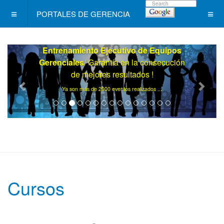
PORTALES DE GERENCIA
Diplomados para Profesionales
/
Apalancamiento Ejecutivo probado !
.
Para Colegios Profesionales ..
Cursos