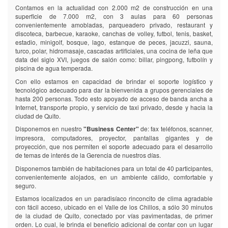
Contamos en la actualidad con 2.000 m2 de construcción en una
superficie de 7.000 m2, con 3 aulas para 60 personas
convenientemente amobladas, parqueadero privado, restaurant y
discoteca, barbecue, karaoke, canchas de volley, futbol, tenis, basket,
estadio, minigolf, bosque, lago, estanque de peces, jacuzzi, sauna,
turco, polar, hidromasaje, cascadas artificiales, una cocina de leña que
data del siglo XVI, juegos de salón como: billar, pingpong, futbolín y
piscina de agua temperada.
Con ello estamos en capacidad de brindar el soporte logístico y
tecnológico adecuado para dar la bienvenida a grupos gerenciales de
hasta 200 personas. Todo esto apoyado de acceso de banda ancha a
Internet, transporte propio, y servicio de taxi privado, desde y hacia la
ciudad de Quito.
Disponemos en nuestro
"Business Center"
de: fax teléfonos, scanner,
impresora, computadores, proyector, pantallas gigantes y de
proyección, que nos permiten el soporte adecuado para el desarrollo
de temas de interés de la Gerencia de nuestros días.
Disponemos también de habitaciones para un total de 40 participantes,
convenientemente alojados, en un ambiente cálido, comfortable y
seguro.
Estamos localizados en un paradisíaco rinconcito de clima agradable
con fácil acceso, ubicado en el Valle de los Chillos, a sólo 30 minutos
de la ciudad de Quito, conectado por vías pavimentadas, de primer
orden. Lo cual, le brinda el beneficio adicional de contar con un lugar