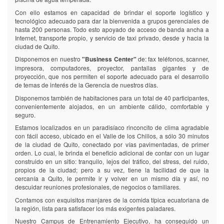
Con ello estamos en capacidad de brindar el soporte logístico y
tecnológico adecuado para dar la bienvenida a grupos gerenciales de
hasta 200 personas. Todo esto apoyado de acceso de banda ancha a
Internet, transporte propio, y servicio de taxi privado, desde y hacia la
ciudad de Quito.
Disponemos en nuestro
"Business Center"
de: fax teléfonos, scanner,
impresora, computadores, proyector, pantallas gigantes y de
proyección, que nos permiten el soporte adecuado para el desarrollo
de temas de interés de la Gerencia de nuestros días.
Disponemos también de habitaciones para un total de 40 participantes,
convenientemente alojados, en un ambiente cálido, comfortable y
seguro.
Estamos localizados en un paradisíaco rinconcito de clima agradable
con fácil acceso, ubicado en el Valle de los Chillos, a sólo 30 minutos
de la ciudad de Quito, conectado por vías pavimentadas, de primer
orden. Lo cual, le brinda el beneficio adicional de contar con un lugar
construido en un sitio: tranquilo, lejos del tráfico, del stress, del ruido,
propios de la ciudad; pero a su vez, tiene la facilidad de que la
cercanía a Quito, le permite ir y volver en un mismo día y así, no
descuidar reuniones profesionales, de negocios o familiares.
Contamos con exquisitos manjares de la comida típica ecuatoriana de
la región, lista para satisfacer los más exigentes paladares.
Nuestro Campus de Entrenamiento Ejecutivo, ha conseguido un