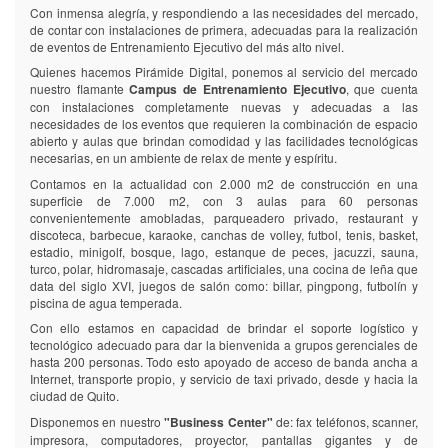
Con inmensa alegría, y respondiendo a las necesidades del mercado,
de contar con instalaciones de primera, adecuadas para la realización
de eventos de Entrenamiento Ejecutivo del más alto nivel.
Quienes hacemos Pirámide Digital, ponemos al servicio del mercado
nuestro flamante
Campus de Entrenamiento Ejecutivo
, que cuenta
con instalaciones completamente nuevas y adecuadas a las
necesidades de los eventos que requieren la combinación de espacio
abierto y aulas que brindan comodidad y las facilidades tecnológicas
necesarias, en un ambiente de relax de mente y espíritu.
Contamos en la actualidad con 2.000 m2 de construcción en una
superficie de 7.000 m2, con 3 aulas para 60 personas
convenientemente amobladas, parqueadero privado, restaurant y
discoteca, barbecue, karaoke, canchas de volley, futbol, tenis, basket,
estadio, minigolf, bosque, lago, estanque de peces, jacuzzi, sauna,
turco, polar, hidromasaje, cascadas artificiales, una cocina de leña que
data del siglo XVI, juegos de salón como: billar, pingpong, futbolín y
piscina de agua temperada.
Con ello estamos en capacidad de brindar el soporte logístico y
tecnológico adecuado para dar la bienvenida a grupos gerenciales de
hasta 200 personas. Todo esto apoyado de acceso de banda ancha a
Internet, transporte propio, y servicio de taxi privado, desde y hacia la
ciudad de Quito.
Disponemos en nuestro
"Business Center"
de: fax teléfonos, scanner,
impresora, computadores, proyector, pantallas gigantes y de