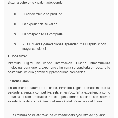
sistema coherente y patentado, donde:
A
A
administradores
administradores
El conocimiento se produce
Personal
Personal
del
del
La experiencia se valida
cliente
cliente
La prosperidad se comparte
Personal
Personal
para
para
Y las nuevas generaciones aprenden más rápido y con
proveer
proveer
mayor conciencia
soporte
soporte
técnico
técnico
🔑
Idea clave:
de
de
Pirámide Digital no vende información. Diseña infraestructura
primer
primer
intelectual para que la experiencia humana se convierta en desarrollo
nivel
nivel
sostenible, criterio gerencial y prosperidad compartida.
que
que
incluye:
incluye:
📌
Conclusión:
Instalación
Instalación
En un mundo saturado de datos, Pirámide Digital demuestra que la
y
y
verdadera ventaja competitiva está en estructurar la experiencia como
mantenimiento
mantenimiento
industria. Estos productos no son plataformas sueltas: son activos
de
de
estratégicos del conocimiento, al servicio del presente y del futuro.
aplicaciones
aplicaciones
en
en
los
los
El retorno de la inversión en entrenamiento ejecutivo de equipos
equipos
equipos