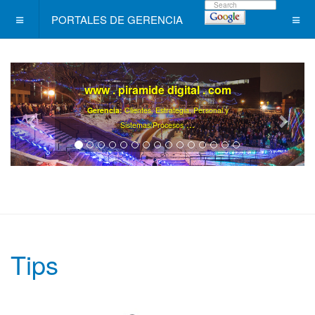
PORTALES DE GERENCIA
Level +
/ Un programa de Desarrollo
Ejecutivo Continuo, Diferente !
.
Ya son más de 40000 gerentes registrados ..
Tips