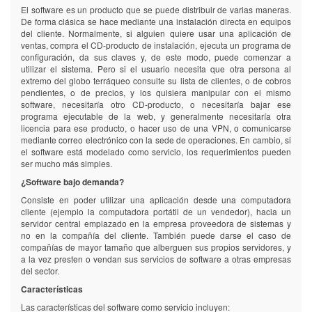
del
del
El software es un producto que se puede distribuir de varias maneras.
que
negocio
negocio
De forma clásica se hace mediante una instalación directa en equipos
se
para
para
del cliente. Normalmente, si alguien quiere usar una aplicación de
conoce
obtener
obtener
ventas, compra el CD-producto de instalación, ejecuta un programa de
mejor
reportes
reportes
configuración, da sus claves y, de este modo, puede comenzar a
a
de
de
utilizar el sistema. Pero si el usuario necesita que otra persona al
los
información.
información.
extremo del globo terráqueo consulte su lista de clientes, o de cobros
consumidores
pendientes, o de precios, y los quisiera manipular con el mismo
Costos.
Costos.
software, necesitaría otro CD-producto, o necesitaría bajar ese
programa ejecutable de la web, y generalmente necesitaría otra
Pago
Pago
licencia para ese producto, o hacer uso de una VPN, o comunicarse
inicial
inicial
mediante correo electrónico con la sede de operaciones. En cambio, si
por
por
el software está modelado como servicio, los requerimientos pueden
instalación.
instalación.
ser mucho más simples.
¿Software bajo demanda?
Pago
Pago
mensual
mensual
Consiste en poder utilizar una aplicación desde una computadora
por
por
cliente (ejemplo la computadora portátil de un vendedor), hacia un
adelantado,
adelantado,
servidor central emplazado en la empresa proveedora de sistemas y
en
en
no en la compañía del cliente. También puede darse el caso de
base
base
compañías de mayor tamaño que alberguen sus propios servidores, y
del
del
a la vez presten o vendan sus servicios de software a otras empresas
número
número
del sector.
de
de
clientes
clientes
Características
registrados
registrados
Las características del software como servicio incluyen:
en
en