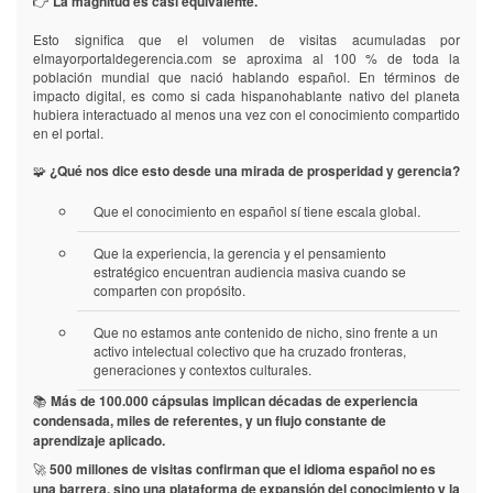
👉
La magnitud es casi equivalente.
Esto significa que el volumen de visitas acumuladas por
elmayorportaldegerencia.com se aproxima al 100 % de toda la
población mundial que nació hablando español. En términos de
impacto digital, es como si cada hispanohablante nativo del planeta
hubiera interactuado al menos una vez con el conocimiento compartido
en el portal.
🧩
¿Qué nos dice esto desde una mirada de prosperidad y gerencia?
Que el conocimiento en español sí tiene escala global.
Que la experiencia, la gerencia y el pensamiento
estratégico encuentran audiencia masiva cuando se
comparten con propósito.
Que no estamos ante contenido de nicho, sino frente a un
activo intelectual colectivo que ha cruzado fronteras,
generaciones y contextos culturales.
📚
Más de 100.000 cápsulas implican décadas de experiencia
condensada, miles de referentes, y un flujo constante de
aprendizaje aplicado.
🚀
500 millones de visitas confirman que el idioma español no es
una barrera, sino una plataforma de expansión del conocimiento y la