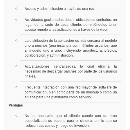
la
la
Acceso y administración a través de una red.
base
base
de
de
Actividades gestionadas desde ubicaciones centrales, en
datos
datos
lugar de la sede de cada cliente, permitiéndoles tener
al
al
acceso remoto a las aplicaciones a través de la web.
inicio
inicio
del
del
período
período
La distribución de la aplicación es más cercana al modelo
mensual.
mensual.
uno a muchos (una instancia con múltiples usuarios) que
al modelo uno a uno, incluyendo arquitectura, precios,
colaboración, y administración.
Actualizaciones centralizadas, lo cual elimina la
necesidad de descargar parches por parte de los usuarios
finales.
Frecuente integración con una red mayor de software de
comunicación, bien como parte de un mashup o como un
enlace para una plataforma como servicio.
Ventajas
No es necesario que el cliente cuente con un área
especializada de soporte para el sistema, por lo que se
reducen sus costes y riesgo de inversión.