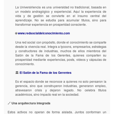
Digital
Digital
La Universiriencia es una universidad no tradicional, basada en
los
los
un modelo andragógico y experiencial. Aquí la experiencia de
sube
sube
vida y de gestión se convierte en el insumo central del
a
a
aprendizaje. No se estudia para acumular títulos, sino para
la
la
transformar experiencia en prosperidad consciente.
plataforma
plataforma
de
de
🌐
www.redsocialdelconocimiento.com
trabajo.
trabajo.
Capacitación.
Capacitación.
Una red social con propósito, donde el conocimiento se comparte
desde la vivencia real. Integra a tycoons, empresarios, estrategas
Inicial
Inicial
y constructores de industrias, muchos de ellos miembros del
Salón de la Fama de los Gerentes, quienes comparten su
A
A
prosperidad mediante experiencias, posts, videos y cápsulas de
usuarios
usuarios
conocimiento.
finales
finales
🏛️
El Salón de la Fama de los Gerentes
A
A
administradores
administradores
Es el espacio donde se reconoce a quienes no solo pensaron la
gerencia, sino que construyeron industrias, generaron empleo,
atravesaron crisis y dejaron legado. No celebra títulos
Anual
Anual
académicos, sino impacto real en la sociedad.
A
A
usuarios
usuarios
🔗
Una arquitectura integrada
finales
finales
Estos activos no operan de forma aislada. Juntos conforman un