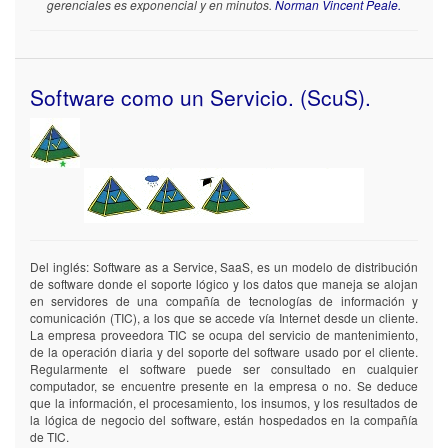
gerenciales es exponencial y en minutos.
Norman Vincent Peale.
de
de
cliente
cliente
Brindar
Brindar
acceso
acceso
Software como un Servicio. (ScuS).
a
a
internet
internet
Personal
Personal
operativo
operativo
propio
propio
Las
del
del
empresas
negocio
negocio
lograrán
con
con
optimizar
acceso
acceso
Del inglés: Software as a Service, SaaS, es un modelo de distribución
los
y
y
de software donde el soporte lógico y los datos que maneja se alojan
gastos
conocimiento
conocimiento
en servidores de una compañía de tecnologías de información y
de
de
de
comunicación (TIC), a los que se accede vía Internet desde un cliente.
publicidad,
los
los
La empresa proveedora TIC se ocupa del servicio de mantenimiento,
por
sistemas
sistemas
de la operación diaria y del soporte del software usado por el cliente.
medio
.
.
Regularmente el software puede ser consultado en cualquier
de
computador, se encuentre presente en la empresa o no. Se deduce
cuentas
que la información, el procesamiento, los insumos, y los resultados de
Personal
Personal
más
la lógica de negocio del software, están hospedados en la compañía
de
de
prometedoras,
de TIC.
inteligencia
inteligencia
ya