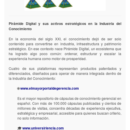
terminales
terminales
(PCs,
(PCs,
tablets,
tablets,
smartphones)
smartphones)
Pirámide Digital y sus activos estratégicos en la Industria del
con
con
Conocimiento
acceso
acceso
a
a
En la economía del siglo XXI, el conocimiento dejó de ser solo
internet.
internet.
contenido para convertirse en industria, infraestructura y patrimonio
Nivel
Nivel
estratégico. En ese contexto nace Pirámide Digital, un ecosistema que
de
de
ha logrado algo poco común: ordenar, estructurar y escalar la
Servicio
Servicio
experiencia humana como motor de prosperidad.
99,99%
99,99%
Cuatro de sus plataformas representan productos patentados y
uptime
uptime
diferenciados, diseñados para operar de manera integrada dentro de
la Industria del Conocimiento:
Instalación
Instalación
🌐
www.elmayorportaldegerencia.com
El
El
cliente
cliente
Es el mayor repositorio de cápsulas de conocimiento gerencial en
provee
provee
español. Con más de 100.000 cápsulas publicadas y cientos de
la
la
millones de visitas, concentra décadas de experiencia ejecutiva,
información
información
estratégica y empresarial, accesible para quienes buscan criterio,
en
en
no solo información.
archivos
archivos
planos.
planos.
🎓
www.universiriencia.com
Pirámide
Pirámide