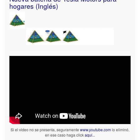
hogares (Inglés)
Si el video no se presenta, seguramente
www.youtube.com
lo eliminó,
en ese caso haga click
aquí
...