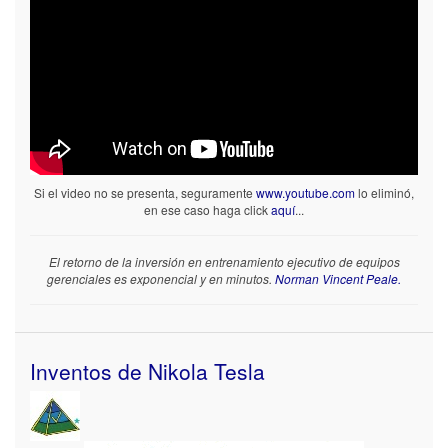
Si el video no se presenta, seguramente
www.youtube.com
lo eliminó,
en ese caso haga click
aquí
...
El retorno de la inversión en entrenamiento ejecutivo de equipos
gerenciales es exponencial y en minutos.
Norman Vincent Peale.
Inventos de Nikola Tesla