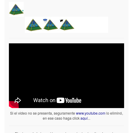
Si el video no se presenta, seguramente
www.youtube.com
lo eliminó,
en ese caso haga click
aquí
...