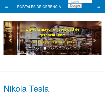
PORTALES DE GERENCIA
www . la mayor universidad de
gerencia . com
..
Ya son más de 300 cursos de gerencia .
Nikola Tesla