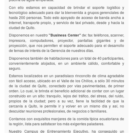
la
la
Con ello estamos en capacidad de brindar el soporte logístico y
base
base
tecnológico adecuado para dar la bienvenida a grupos gerenciales de
de
de
hasta 200 personas. Todo esto apoyado de acceso de banda ancha a
datos
datos
Internet, transporte propio, y servicio de taxi privado, desde y hacia la
al
al
ciudad de Quito.
inicio
inicio
Disponemos en nuestro
"Business Center"
de: fax teléfonos, scanner,
del
del
período
período
impresora, computadores, proyector, pantallas gigantes y de
mensual.
mensual.
proyección, que nos permiten el soporte adecuado para el desarrollo
de temas de interés de la Gerencia de nuestros días.
Disponemos también de habitaciones para un total de 40 participantes,
convenientemente alojados, en un ambiente cálido, comfortable y
seguro.
Estamos localizados en un paradisíaco rinconcito de clima agradable
con fácil acceso, ubicado en el Valle de los Chillos, a sólo 30 minutos
de la ciudad de Quito, conectado por vías pavimentadas, de primer
orden. Lo cual, le brinda el beneficio adicional de contar con un lugar
construido en un sitio: tranquilo, lejos del tráfico, del stress, del ruido,
propios de la ciudad; pero a su vez, tiene la facilidad de que la
cercanía a Quito, le permite ir y volver en un mismo día y así, no
descuidar reuniones profesionales, de negocios o familiares.
Contamos con exquisitos manjares de la comida típica ecuatoriana de
la región, lista para satisfacer los más exigentes paladares.
Nuestro Campus de Entrenamiento Ejecutivo, ha conseguido un