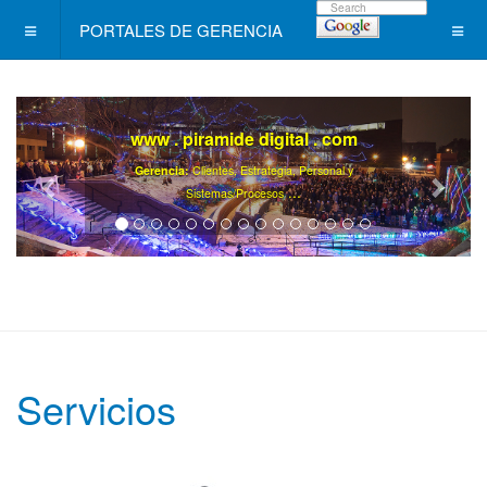
PORTALES DE GERENCIA
www . piramide digital . com
Gerencia:
Clientes, Estrategia, Personal y
..
.
Sistemas/Procesos
Servicios