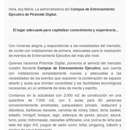
del
del
negocio
negocio
Hola, soy María. La administradora del
Campus de Entrenamiento
para
para
Ejecutivo de Pirámide Digital.
obtener
obtener
reportes
reportes
de
de
El lugar adecuado para capitalizar conocimiento y experiencia...
información.
información.
Costos.
Costos.
Con inmensa alegría, y respondiendo a las necesidades del mercado,
Pago
Pago
de contar con instalaciones de primera, adecuadas para la realización
inicial
inicial
de eventos de Entrenamiento Ejecutivo del más alto nivel.
por
por
Quienes hacemos Pirámide Digital, ponemos al servicio del mercado
instalación.
instalación.
nuestro flamante
Campus de Entrenamiento Ejecutivo
, que cuenta
con instalaciones completamente nuevas y adecuadas a las
Pago
Pago
necesidades de los eventos que requieren la combinación de espacio
mensual
mensual
abierto y aulas que brindan comodidad y las facilidades tecnológicas
por
por
necesarias, en un ambiente de relax de mente y espíritu.
adelantado,
adelantado,
Contamos en la actualidad con 2.000 m2 de construcción en una
en
en
superficie de 7.000 m2, con 3 aulas para 60 personas
base
base
convenientemente amobladas, parqueadero privado, restaurant y
del
del
discoteca, barbecue, karaoke, canchas de volley, futbol, tenis, basket,
número
número
estadio, minigolf, bosque, lago, estanque de peces, jacuzzi, sauna,
de
de
turco, polar, hidromasaje, cascadas artificiales, una cocina de leña que
clientes
clientes
data del siglo XVI, juegos de salón como: billar, pingpong, futbolín y
registrados
registrados
piscina de agua temperada.
en
en