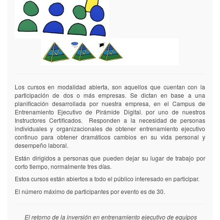
terminales
terminales
(PCs,
(PCs,
tablets,
tablets,
smartphones)
smartphones)
con
con
acceso
acceso
a
a
internet.
internet.
Nivel
Nivel
Los cursos en modalidad abierta, son aquellos que cuentan con la
de
de
participación de dos o más empresas. Se dictan en base a una
Servicio
Servicio
planificación desarrollada por nuestra empresa, en el Campus de
Entrenamiento Ejecutivo de Pirámide Digital. por uno de nuestros
99,99%
99,99%
Instructores Certificados. Responden a la necesidad de personas
uptime
uptime
individuales y organizacionales de obtener entrenamiento ejecutivo
continuo para obtener dramáticos cambios en su vida personal y
Instalación
Instalación
desempeño laboral.
El
El
Están dirigidos a personas que pueden dejar su lugar de trabajo por
cliente
cliente
corto tiempo, normalmente tres días.
provee
provee
la
la
Estos cursos están abiertos a todo el público interesado en participar.
información
información
El número máximo de participantes por evento es de 30.
en
en
archivos
archivos
planos.
planos.
El retorno de la inversión en entrenamiento ejecutivo de equipos
Pirámide
Pirámide