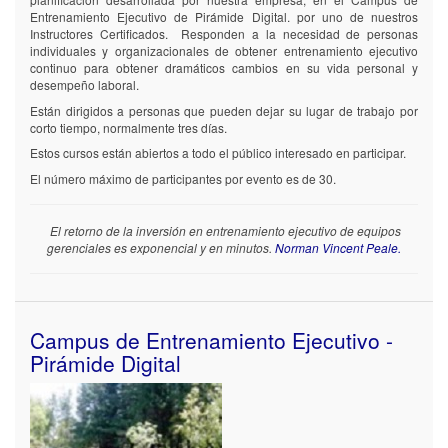
A
A
Entrenamiento Ejecutivo de Pirámide Digital. por uno de nuestros
administradores
administradores
Instructores Certificados. Responden a la necesidad de personas
individuales y organizacionales de obtener entrenamiento ejecutivo
Personal
Personal
continuo para obtener dramáticos cambios en su vida personal y
del
del
desempeño laboral.
cliente
cliente
Están dirigidos a personas que pueden dejar su lugar de trabajo por
corto tiempo, normalmente tres días.
Personal
Personal
Estos cursos están abiertos a todo el público interesado en participar.
para
para
proveer
proveer
El número máximo de participantes por evento es de 30.
soporte
soporte
técnico
técnico
de
de
El retorno de la inversión en entrenamiento ejecutivo de equipos
primer
primer
gerenciales es exponencial y en minutos.
Norman Vincent Peale.
nivel
nivel
que
que
incluye:
incluye:
Instalación
Instalación
Campus de Entrenamiento Ejecutivo -
y
y
mantenimiento
mantenimiento
Pirámide Digital
de
de
aplicaciones
aplicaciones
en
en
los
los
equipos
equipos