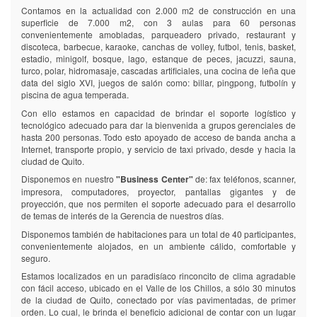
Contamos en la actualidad con 2.000 m2 de construcción en una
superficie de 7.000 m2, con 3 aulas para 60 personas
convenientemente amobladas, parqueadero privado, restaurant y
discoteca, barbecue, karaoke, canchas de volley, futbol, tenis, basket,
estadio, minigolf, bosque, lago, estanque de peces, jacuzzi, sauna,
turco, polar, hidromasaje, cascadas artificiales, una cocina de leña que
data del siglo XVI, juegos de salón como: billar, pingpong, futbolín y
piscina de agua temperada.
Con ello estamos en capacidad de brindar el soporte logístico y
tecnológico adecuado para dar la bienvenida a grupos gerenciales de
hasta 200 personas. Todo esto apoyado de acceso de banda ancha a
Internet, transporte propio, y servicio de taxi privado, desde y hacia la
ciudad de Quito.
Disponemos en nuestro
"Business Center"
de: fax teléfonos, scanner,
impresora, computadores, proyector, pantallas gigantes y de
proyección, que nos permiten el soporte adecuado para el desarrollo
de temas de interés de la Gerencia de nuestros días.
Disponemos también de habitaciones para un total de 40 participantes,
convenientemente alojados, en un ambiente cálido, comfortable y
seguro.
Estamos localizados en un paradisíaco rinconcito de clima agradable
con fácil acceso, ubicado en el Valle de los Chillos, a sólo 30 minutos
de la ciudad de Quito, conectado por vías pavimentadas, de primer
orden. Lo cual, le brinda el beneficio adicional de contar con un lugar