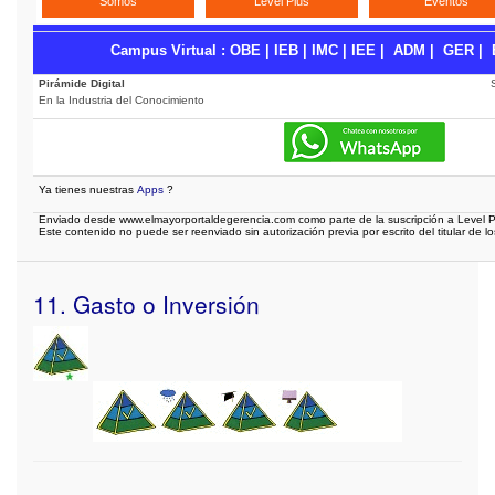
Somos
Level Plus
Eventos
Campus Virtual
:
OBE
|
IEB
|
IMC
|
IEE
|
ADM
|
GER
|
Pirámide Digital
En la Industria del Conocimiento
Ya tienes nuestras
Apps
?
Enviado desde www.elmayorportaldegerencia.com como parte de la suscripción a Level P
Este contenido no puede ser reenviado sin autorización previa por escrito del titular de l
11. Gasto o Inversión