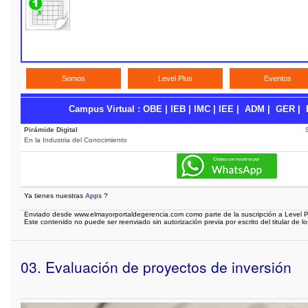
Somos
Level Plus
Eventos
Campus Virtual
:
OBE
|
IEB
|
IMC
|
IEE
|
ADM
|
GER
|
Pirámide Digital
En la Industria del Conocimiento
Ya tienes nuestras
Apps
?
Enviado desde www.elmayorportaldegerencia.com como parte de la suscripción a Level P
Este contenido no puede ser reenviado sin autorización previa por escrito del titular de l
03. Evaluación de proyectos de inversión