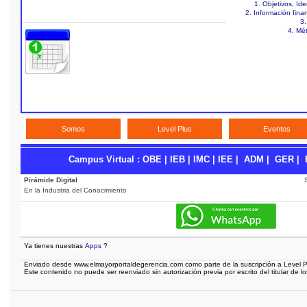
1. Objetivos, Id
2. Información fina
3.
4. Mé
Somos
Level Plus
Eventos
Campus Virtual
:
OBE
|
IEB
|
IMC
|
IEE
|
ADM
|
GER
|
Pirámide Digital
En la Industria del Conocimiento
Ya tienes nuestras
Apps
?
Enviado desde www.elmayorportaldegerencia.com como parte de la suscripción a Level P
Este contenido no puede ser reenviado sin autorización previa por escrito del titular de l