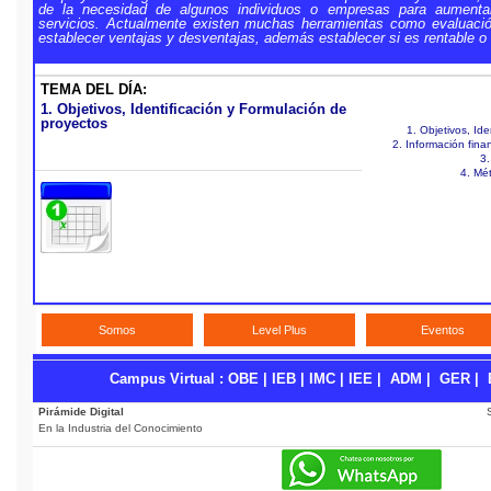
de la necesidad de algunos individuos o empresas para aumenta
servicios. Actualmente existen muchas herramientas como evaluació
establecer ventajas y desventajas, además establecer si es rentable o 
TEMA DEL DÍA:
1. Objetivos, Identificación y Formulación de
proyectos
1. Objetivos, Id
2. Información fina
3.
4. Mé
Somos
Level Plus
Eventos
Campus Virtual
:
OBE
|
IEB
|
IMC
|
IEE
|
ADM
|
GER
|
Pirámide Digital
En la Industria del Conocimiento