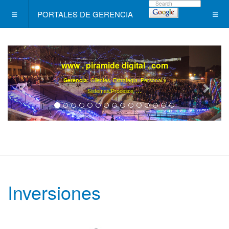
PORTALES DE GERENCIA
www . piramide digital . com
Gerencia:
Clientes, Estrategia, Personal y
..
.
Sistemas/Procesos
Inversiones