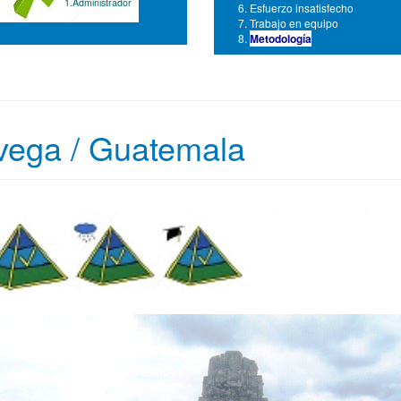
1.Administrador
Esfuerzo insatisfecho
Trabajo en equipo
Metodología
vega / Guatemala