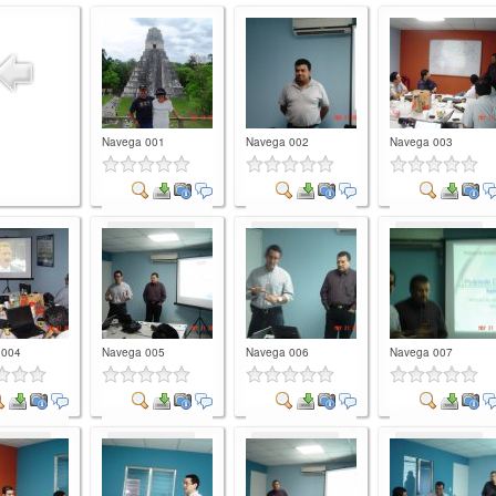
Navega 001
Navega 002
Navega 003
Comment
Comment
Comment
 004
Navega 005
Navega 006
Navega 007
mment
Comment
Comment
Comment