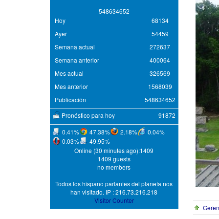
5
4
8
6
3
4
6
5
2
Hoy
68134
Ayer
54459
Semana actual
272637
Semana anterior
400064
Mes actual
326569
Mes anterior
1568039
Publicación
548634652
Pronóstico para hoy
91872
0.41%
47.38%
2.18%
0.04%
0.03%
49.95%
Online (30 minutes ago):1409
1409 guests
no members
Todos los hispano parlantes del planeta nos
han visitado. IP : 216.73.216.218
Visitor Counter
Gerenc