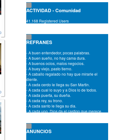
ACTIVIDAD - Comunidad
41.168 Registered Users
- A amistades que son ciertas, siempre las
puertas abiertas.
- A buen capellan mejor sacristan.
- A buen entendedor, a señas.
REFRANES
- A buen entendedor, pocas palabras.
- A buen sueño, no hay cama dura.
- A buenos ocios, malos negocios.
- A buey viejo, pasto tierno.
- A caballo regalado no hay que mirarle el
diente.
- A cada cerdo le llega su San Martin.
- A cada cual lo suyo y a Dios lo de todos.
- A cada puerta, su dueña.
- A cada rey, su trono.
- A cada santo le llega su dia.
- A cada uno, Dios da el castigo que merece.
- A cama chica, echate en medio.
- A chillidos de puerco, oidos de carnicero.
- A comer y a misa, solo una vez se avisa.
- A confesion de parte, relevo de prueba.
ANUNCIOS
- A cuentas viejas, barajas nuevas.
- A Dios rogando y con el mazo dando.