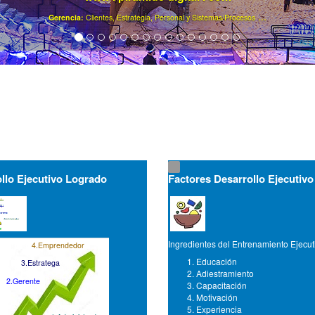
.
Ya son más de 40000 gerentes registrados ..
llo Ejecutivo Logrado
Factores Desarrollo Ejecutivo
Ingredientes del Entrenamiento Ejecut
4.Emprendedor
Educación
3.Estratega
Adiestramiento
2.Gerente
Capacitación
Motivación
Experiencia