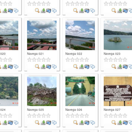
mment
Comment
Comment
Comment
 020
Navega 021
Navega 022
Navega 023
mment
Comment
Comment
Comment
 024
Navega 025
Navega 026
Navega 027