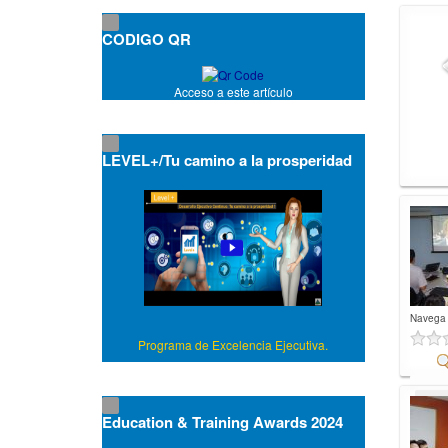
CODIGO QR
Acceso a este artículo
LEVEL+/Tu camino a la prosperidad
Navega
Programa de Excelencia Ejecutiva.
Co
Education & Training Awards 2024