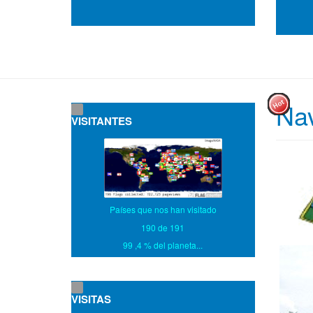
Na
VISITANTES
Países que nos han visitado
190 de 191
99 ,4 % del planeta...
VISITAS