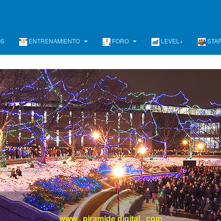
OS
ENTRENAMIENTO
FORO
LEVEL+
STA
evel +
/ Un programa de Desarrollo Ejecutivo Continuo, Diferent