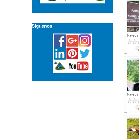
Co
Síguenos
Navega
Co
Navega
Co