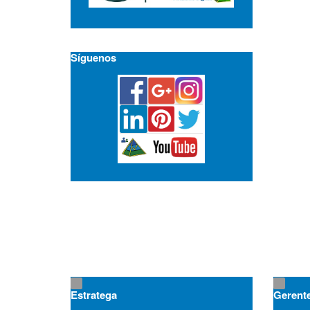
Síguenos
Estratega
Gerent