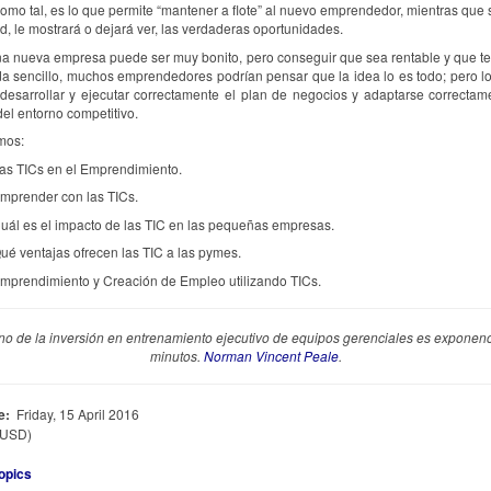
omo tal, es lo que permite “mantener a flote” al nuevo emprendedor, mientras que s
ad, le mostrará o dejará ver, las verdaderas oportunidades.
a nueva empresa puede ser muy bonito, pero conseguir que sea rentable y que te
a sencillo, muchos emprendedores podrían pensar que la idea lo es todo; pero lo
desarrollar y ejecutar correctamente el plan de negocios y adaptarse correctam
el entorno competitivo.
mos:
as TICs en el Emprendimiento.
mprender con las TICs.
ál es el impacto de las TIC en las pequeñas empresas.
é ventajas ofrecen las TIC a las pymes.
prendimiento y Creación de Empleo utilizando TICs.
rno de la inversión en entrenamiento ejecutivo de equipos gerenciales es exponenc
minutos.
Norman Vincent Peale
.
e:
Friday, 15 April 2016
(USD)
opics