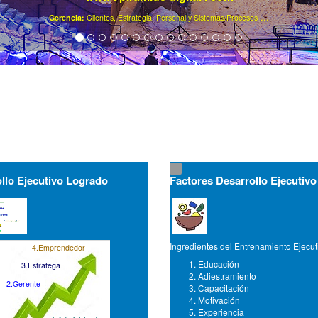
.
Ya son más de 40000 gerentes registrados ..
llo Ejecutivo Logrado
Factores Desarrollo Ejecutivo
Ingredientes del Entrenamiento Ejecut
4.Emprendedor
Educación
3.Estratega
Adiestramiento
2.Gerente
Capacitación
Motivación
Experiencia