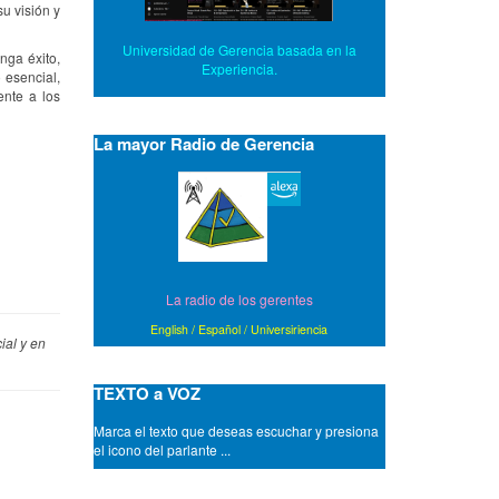
u visión y
Universidad de Gerencia basada en la
nga éxito,
Experiencia.
 esencial,
ente a los
La mayor Radio de Gerencia
La radio de los gerentes
English
/
Español
/
Universiriencia
ial y en
TEXTO a VOZ
Marca el texto que deseas escuchar y presiona
el icono del parlante ...