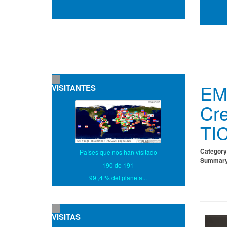
EMP
VISITANTES
Cre
TI
Category
Países que nos han visitado
Summar
190 de 191
99 ,4 % del planeta...
VISITAS