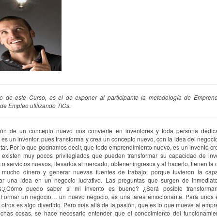
vo de este Curso, es el de exponer al participante la metodología de Empren
de Empleo utilizando TICs.
ión de un concepto nuevo nos convierte en inventores y toda persona dedic
 es un inventor, pues transforma y crea un concepto nuevo, con la idea del negoci
ar. Por lo que podríamos decir, que todo emprendimiento nuevo, es un invento cre
 existen muy pocos privilegiados que pueden transformar su capacidad de inve
 o servicios nuevos, llevarlos al mercado, obtener ingresos y al hacerlo, tienen la
 mucho dinero y generar nuevas fuentes de trabajo; porque tuvieron la cap
mar una idea en un negocio lucrativo. Las preguntas que surgen de inmediato
es:¿Cómo puedo saber si mi invento es bueno? ¿Será posible transforma
.Formar un negocio… un nuevo negocio, es una tarea emocionante. Para unos e
ra otros es algo divertido. Pero más allá de la pasión, que es lo que mueve al emp
uchas cosas, se hace necesario entender que el conocimiento del funcionamie