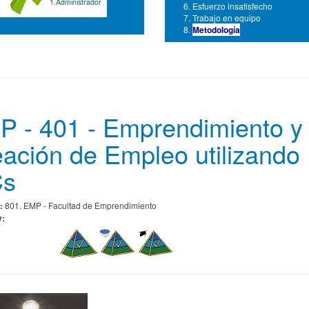
1.Administrador
Esfuerzo insatisfecho
Trabajo en equipo
Metodología
 - 401 - Emprendimiento y
ación de Empleo utilizando
Cs
:
801. EMP - Facultad de Emprendimiento
y: