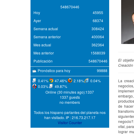
5
4
8
6
7
0
4
4
6
Hoy
45955
Ayer
68374
Semana actual
308424
Semana anterior
400064
Mes actual
362364
Mes anterior
1568039
El objeti
Publicación
548670446
Creación 
Pronóstico para hoy
99888
0.41%
47.46%
2.18%
0.04%
La creac
negocios,
0.03%
49.87%
implement
Online (30 minutes ago):1337
embargo,
1337 guests
productos
no members
de hacer
transfor
Todos los hispano parlantes del planeta nos
siguient
han visitado. IP : 216.73.217.17
negocio?
Visitor Counter
vital, pa
lograr m