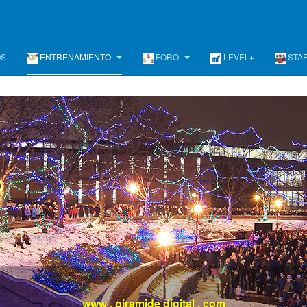
OS
ENTRENAMIENTO
FORO
LEVEL+
STA
evel +
/ Un programa de Desarrollo Ejecutivo Continuo, Diferent