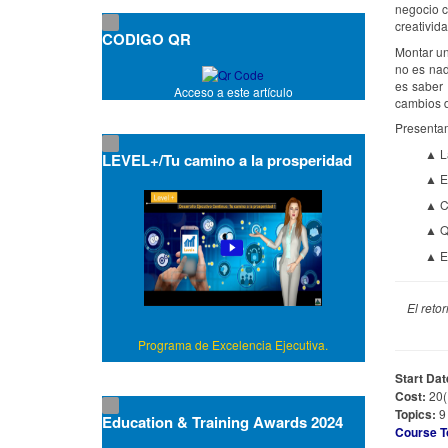
negocio c
creativid
CODIGO QR
Montar un
no es nad
es saber 
Acceso a este artículo
cambios d
Presenta
▲ L
LEVEL+/Tu camino a la prosperidad
▲ E
▲ Cu
▲ Qu
▲ Em
El reto
Programa de Excelencia Ejecutiva.
Start Dat
Cost:
20
Topics:
9
Education & Training Awards 2024
Course T