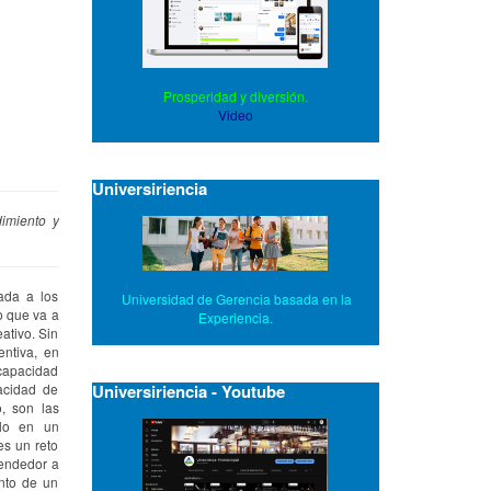
Prosperidad y diversión.
Video
Universiriencia
dimiento y
ada a los
Universidad de Gerencia basada en la
o que va a
Experiencia.
ativo. Sin
ntiva, en
 capacidad
Universiriencia - Youtube
acidad de
, son las
rlo en un
s un reto
rendedor a
nto de un