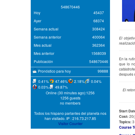
5
4
8
6
7
0
4
4
6
Hoy
45437
Ayer
68374
Semana actual
308424
Semana anterior
400064
El objeti
realizaci
Mes actual
362364
Mes anterior
1568039
En la rut
Publicación
548670446
que lo n
catástrof
Pronóstico para hoy
99888
después d
0.41%
47.46%
2.18%
0.04%
0.03%
49.87%
El reto
Online (30 minutes ago):1256
1256 guests
no members
Start Dat
Todos los hispano parlantes del planeta nos
Cost:
20
han visitado. IP : 216.73.217.85
Topics:
3
Visitor Counter
Course T