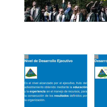
Nivel de Desarrollo Ejecutivo
Desarro
Es el nivel alcanzado por el ejecutivo, fruto del
adiestramiento obtenido mediante la
educación
y la
experiencia
en el manejo de recursos, para
la consecución de los
resultados
definidos por
la organización.