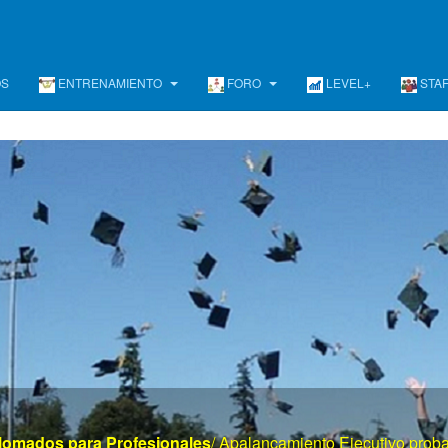
OS
ENTRENAMIENTO
FORO
LEVEL+
STA
www . el mayor portal de gerencia . com