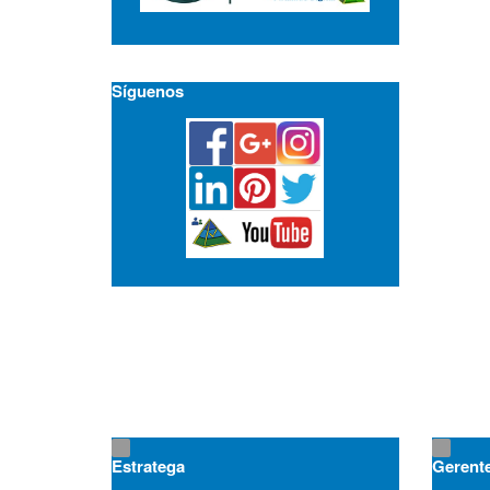
Síguenos
Estratega
Gerent