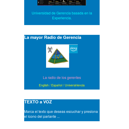
Universidad de Gerencia basada en la
Experiencia.
La mayor Radio de Gerencia
- A amistades que son ciertas, siempre las
La radio de los gerentes
puertas abiertas.
- A buen capellan mejor sacristan.
English
/
Español
/
Universiriencia
- A buen entendedor, a señas.
- A buen entendedor, pocas palabras.
- A buen sueño, no hay cama dura.
TEXTO a VOZ
- A buenos ocios, malos negocios.
- A buey viejo, pasto tierno.
Marca el texto que deseas escuchar y presiona
- A caballo regalado no hay que mirarle el
el icono del parlante ...
diente.
- A cada cerdo le llega su San Martin.
- A cada cual lo suyo y a Dios lo de todos.