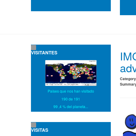
IMC
VISITANTES
adv
Category
Summar
Países que nos han visitado
190 de 191
99 ,4 % del planeta...
VISITAS