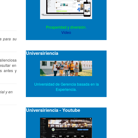
Prosperidad y diversión.
Video
ía para su
Universiriencia
silenciosa
sultar en
as antes y
Universidad de Gerencia basada en la
Experiencia.
ial y en
Universiriencia - Youtube