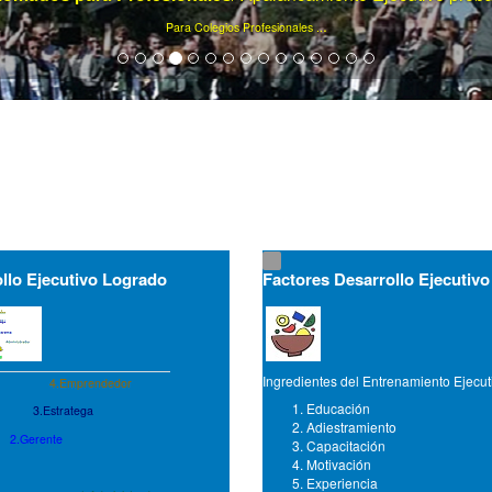
Ya son más de 75000 artículos de gerencia ...
llo Ejecutivo Logrado
Factores Desarrollo Ejecutivo
Ingredientes del Entrenamiento Ejecut
4.Emprendedor
Educación
3.Estratega
Adiestramiento
2.Gerente
Capacitación
Motivación
Experiencia