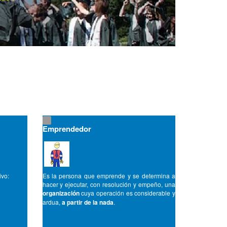
Emprendedor
ivo:
Es la persona que emprende y se determina a
hacer y ejecutar, con resolución y empeño, una
organización
cuya operación es considerable y
ardua,
a partir de la nada
.