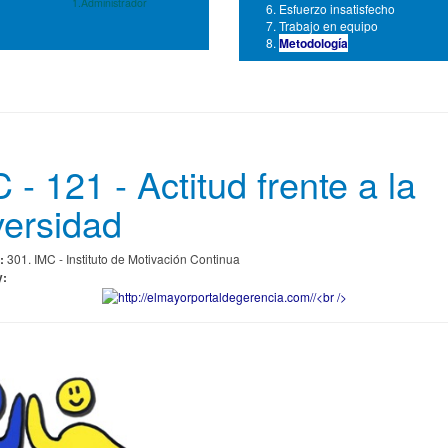
1.Administrador
Esfuerzo insatisfecho
Trabajo en equipo
Metodología
 - 121 - Actitud frente a la
ersidad
:
301. IMC - Instituto de Motivación Continua
y: