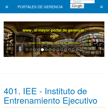
PORTALES DE GERENCIA
www . el mayor portal de gerencia .
com
Ya son más de 75000 artículos de gerencia ...
401. IEE - Instituto de
Entrenamiento Ejecutivo