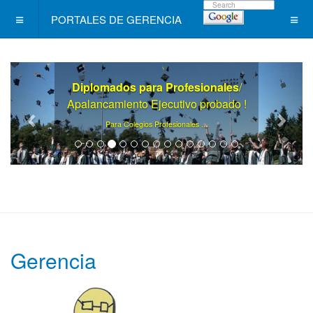
PORTALES DE GERENCIA
Diplomados para Profesionales
/
Apalancamiento Ejecutivo probado !
.
Para Colegios Profesionales ..
Gerencia