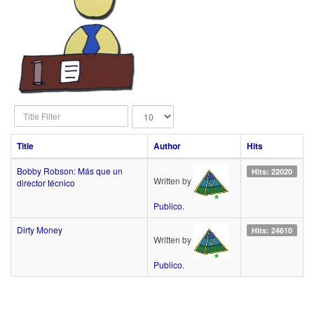
Title
Display
Filter
#
Title
Author
Hits
Bobby Robson: Más que un
Hits: 22020
Written by
director técnico
Publico.
Dirty Money
Hits: 24610
Written by
Publico.