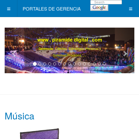
PORTALES DE GERENCIA
www . piramide digital . com
Gerencia:
Clientes, Estrategia, Personal y
..
.
Sistemas/Procesos
Música