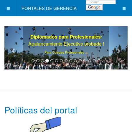
PORTALES DE GERENCIA
Diplomados para Profesionales
/
Apalancamiento Ejecutivo probado !
.
Para Colegios Profesionales ..
Políticas del portal