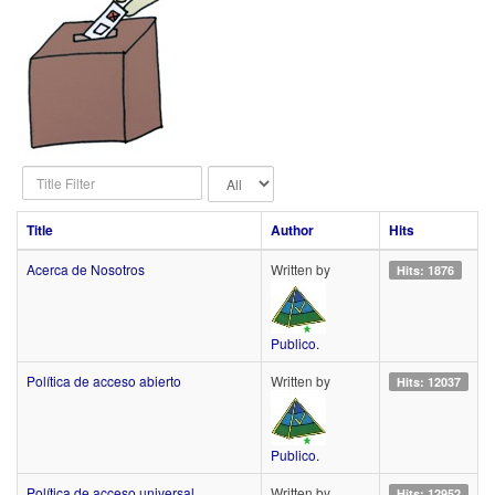
Title
Display
Filter
#
Title
Author
Hits
Acerca de Nosotros
Written by
Hits: 1876
Publico.
Política de acceso abierto
Written by
Hits: 12037
Publico.
Política de acceso universal
Written by
Hits: 12952