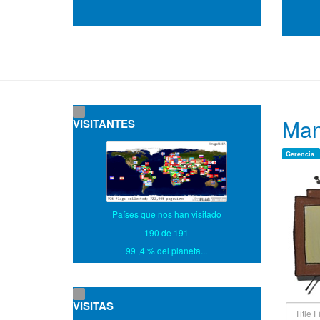
Man
VISITANTES
Gerencia
Países que nos han visitado
190 de 191
99 ,4 % del planeta...
VISITAS
Title
Filter