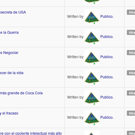
 secreta de USA
Hit
Written by
Publico.
de la Guerra
Hit
Written by
Publico.
de Negociar
Hit
Written by
Publico.
ecer de la vida
Hit
Written by
Publico.
r más grande de Coca Cola
Hit
Written by
Publico.
 y el fracaso
Hit
Written by
Publico.
e con el cociente intelectual más alto
Hit