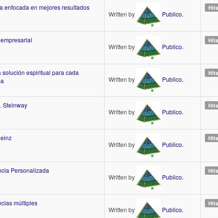
a enfocada en mejores resultados
Hit
Written by
Publico.
 empresarial
Hit
Written by
Publico.
 solución espiritual para cada
Hit
Written by
Publico.
ma
. Steinway
Hit
Written by
Publico.
einz
Hit
Written by
Publico.
encia Personalizada
Hit
Written by
Publico.
ncias múltiples
Hit
Written by
Publico.