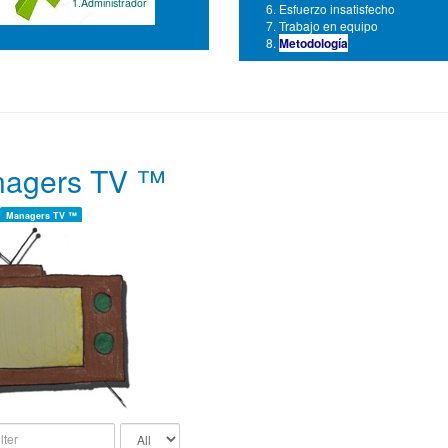
1.Administrador
Esfuerzo insatisfecho
Trabajo en equipo
Metodología
agers TV ™
Managers TV ™
Display
#