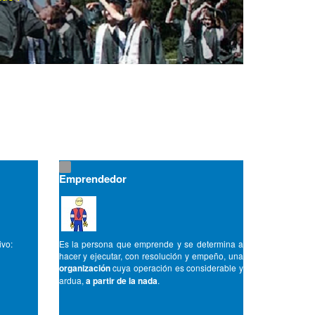
Emprendedor
ivo:
Es la persona que emprende y se determina a
hacer y ejecutar, con resolución y empeño, una
organización
cuya operación es considerable y
ardua,
a partir de la nada
.