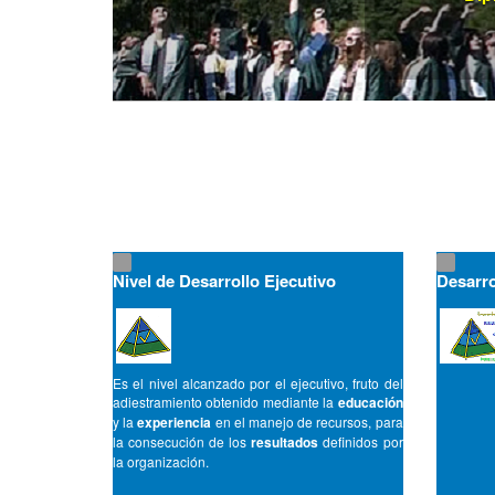
Nivel de Desarrollo Ejecutivo
Desarro
Es el nivel alcanzado por el ejecutivo, fruto del
adiestramiento obtenido mediante la
educación
y la
experiencia
en el manejo de recursos, para
la consecución de los
resultados
definidos por
la organización.