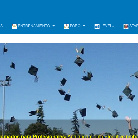
OS
ENTRENAMIENTO
FORO
LEVEL+
STA
www . el mayor portal de gerencia . com