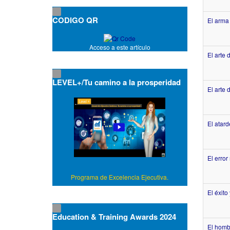
CODIGO QR
El arma
Acceso a este artículo
El arte 
LEVEL+/Tu camino a la prosperidad
El arte 
El atard
El erro
Programa de Excelencia Ejecutiva.
El éxito
Education & Training Awards 2024
El hombr