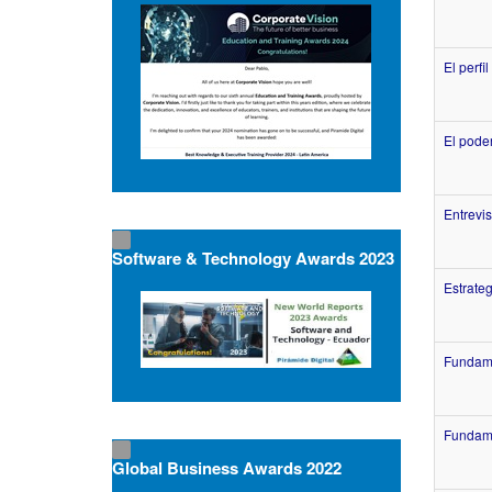
El perfi
El poder
Entrevi
Software & Technology Awards 2023
Estrate
Fundame
Fundam
Global Business Awards 2022