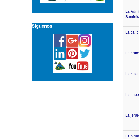
La Admi
Suminis
Síguenos
La cali
La entre
La histo
La impor
La jera
La pirám