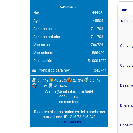
5
4
9
0
9
4
8
7
9
Title
Hoy
44408
Ayer
145505
▲Introd
Semana actual
711708
Semana anterior
711708
Mes actual
786726
Converg
Mes anterior
1568039
Publicación
549094879
Convers
Pronóstico para hoy
342744
0.41%
48.25%
2.13%
0.04%
Desarrol
0.03%
49.14%
Online (30 minutes ago):6094
6094 guests
no members
Diferen
Todos los hispano parlantes del planeta nos
han visitado. IP : 216.73.216.243
Visitor Counter
Doce mi