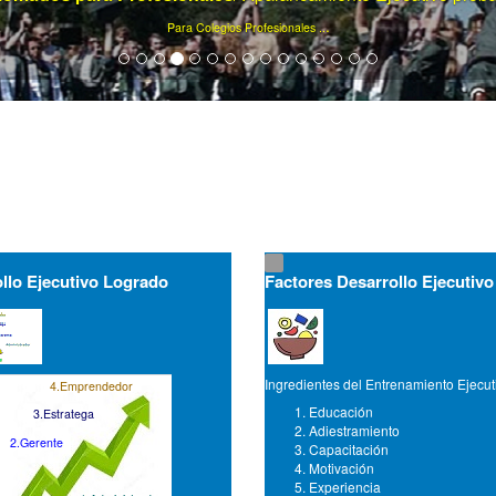
Ya son más de 75000 artículos de gerencia ...
llo Ejecutivo Logrado
Factores Desarrollo Ejecutivo
Ingredientes del Entrenamiento Ejecut
4.Emprendedor
Educación
3.Estratega
Adiestramiento
2.Gerente
Capacitación
Motivación
Experiencia