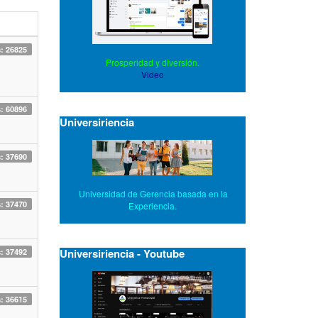
s: 26825
Prosperidad y diversión.
Video
s: 60896
Universiriencia
s: 37690
Universidad de Gerencia basada en la
s: 37470
Experiencia.
Universiriencia - Youtube
s: 37492
s: 36615