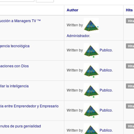
Author
Hits
ucción a Managers TV ™
Hit
Written by
Administrador.
encia tecnológica
Hit
Written by
Publico.
aciones con Dios
Hit
Written by
Publico.
lar la inteligencia
Hit
Written by
Publico.
cia entre Emprendedor y Empresario
Hit
Written by
Publico.
nutos de pura genialidad
Hit
Written by
Publico.