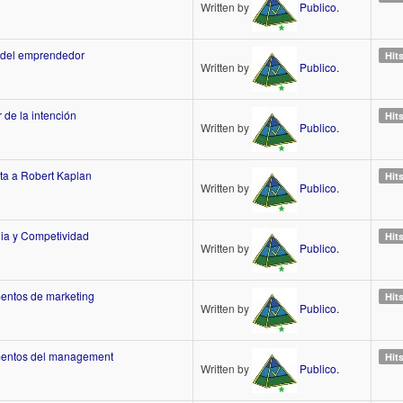
Written by
Publico.
l del emprendedor
Hit
Written by
Publico.
 de la intención
Hit
Written by
Publico.
sta a Robert Kaplan
Hit
Written by
Publico.
gia y Competividad
Hit
Written by
Publico.
ntos de marketing
Hit
Written by
Publico.
entos del management
Hit
Written by
Publico.