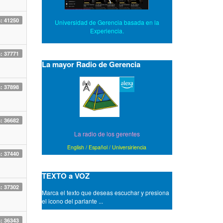
s: 41250
Universidad de Gerencia basada en la
Experiencia.
s: 37771
La mayor Radio de Gerencia
s: 37898
s: 36682
La radio de los gerentes
English
/
Español
/
Universiriencia
s: 37440
TEXTO a VOZ
s: 37302
Marca el texto que deseas escuchar y presiona
el icono del parlante ...
- A amistades que son ciertas, siempre las
puertas abiertas.
s: 36343