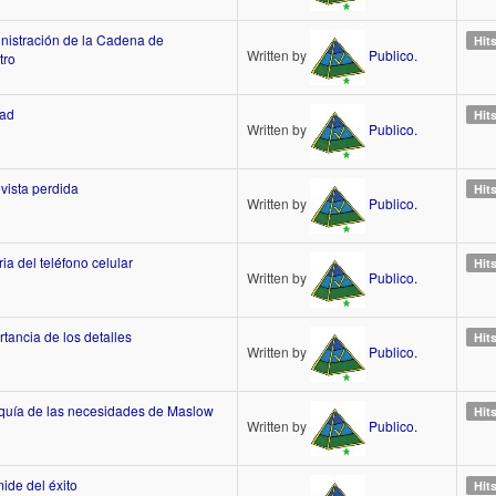
nistración de la Cadena de
Hit
Written by
Publico.
tro
dad
Hit
Written by
Publico.
vista perdida
Hit
Written by
Publico.
ria del teléfono celular
Hit
Written by
Publico.
tancia de los detalles
Hit
Written by
Publico.
rquía de las necesidades de Maslow
Hit
Written by
Publico.
ide del éxito
Hit