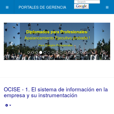
PORTALES DE GERENCIA
Diplomados para Profesionales
/
Apalancamiento Ejecutivo probado !
.
Para Colegios Profesionales ..
OCISE - 1. El sistema de información en la
empresa y su instrumentación
Empty