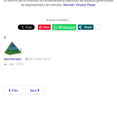
El retorno de la inversión en entrenamiento ejecutivo de equipos gerenciales
es exponencial y en minutos.
Norman Vincent Peale.
Te gustó? Compártelo !
Whatsapp
Save
Administrador.
08 October 2012
Hits: 17574
Prev
Next