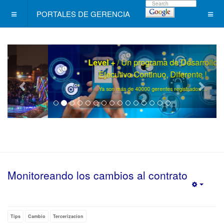
PORTALES DE GERENCIA
Level +
/ Un programa de Desarrollo
Ejecutivo Continuo, Diferente !
.
Ya son más de 40000 gerentes registrados ..
Monitoreando los cambios al contrato
Empty
Tips
Cambio
Tercerizacion