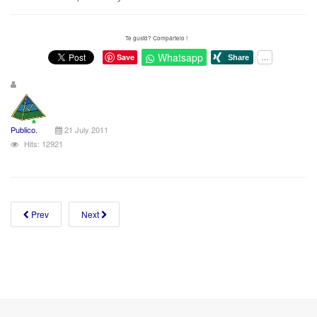
Te gustó? Compártelo !
Whatsapp
Save
Publico.
21 July 2011
Hits: 12921
Prev
Next