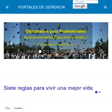
PORTALES DE GERENCIA
Diplomados para Profesionales
/
Apalancamiento Ejecutivo probado !
.
Para Colegios Profesionales ..
Siete reglas para vivir una mejor vida
Empty
Tips
Cambio