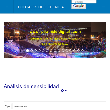
PORTALES DE GERENCIA
www . piramide digital . com
Gerencia:
Clientes, Estrategia, Personal y
..
.
Sistemas/Procesos
Análisis de sensibilidad
Empty
Tips
Inversiones