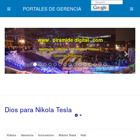
PORTALES DE GERENCIA
www . piramide digital . com
Gerencia:
Clientes, Estrategia, Personal y
..
.
Sistemas/Procesos
Dios para Nikola Tesla
Empty
Videos
Gerencia
Innovacion
Nikola Tesla
Hall