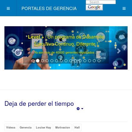
PORTALES DE GERENCIA
Level +
/ Un programa de Desarrollo
Ejecutivo Continuo, Diferente !
.
Ya son más de 40000 gerentes registrados ..
Deja de perder el tiempo
Empty
Videos
Gerencia
Louise Hay
Motivacion
Hall