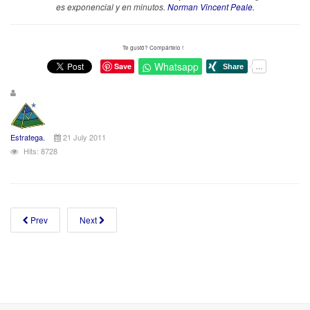
es exponencial y en minutos.
Norman Vincent Peale.
Te gustó? Compártelo !
Whatsapp
Save
Estratega.
21 July 2011
Hits: 8728
Prev
Next