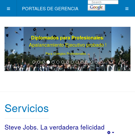
PORTALES DE GERENCIA
Diplomados para Profesionales
/
Apalancamiento Ejecutivo probado !
.
Para Colegios Profesionales ..
Servicios
Steve Jobs. La verdadera felicidad