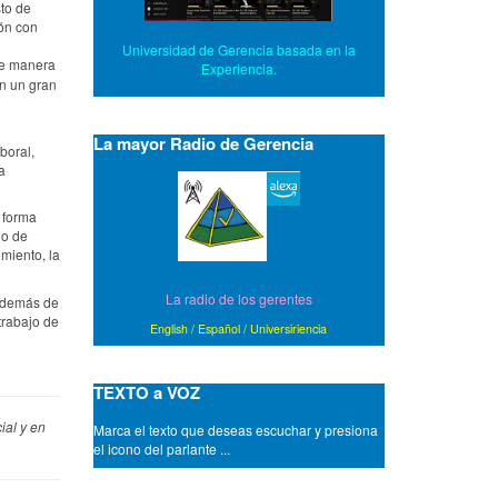
to de
ión con
Universidad de Gerencia basada en la
de manera
Experiencia.
n un gran
La mayor Radio de Gerencia
boral,
a
 forma
uo de
imiento, la
La radio de los gerentes
 además de
trabajo de
English
/
Español
/
Universiriencia
- A amistades que son ciertas, siempre las
puertas abiertas.
- A buen capellan mejor sacristan.
TEXTO a VOZ
- A buen entendedor, a señas.
- A buen entendedor, pocas palabras.
ial y en
Marca el texto que deseas escuchar y presiona
- A buen sueño, no hay cama dura.
el icono del parlante ...
- A buenos ocios, malos negocios.
- A buey viejo, pasto tierno.
- A caballo regalado no hay que mirarle el