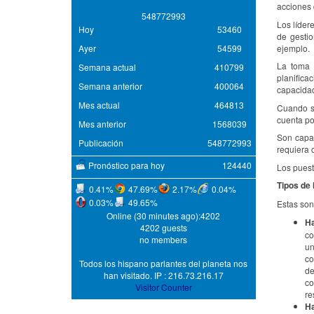
acciones 
5
4
8
7
7
2
9
9
3
Los líder
Hoy
53460
de gesti
Ayer
54599
ejemplo.
La toma d
Semana actual
410799
planifica
Semana anterior
400064
capacidad
Mes actual
464813
Cuando s
cuenta po
Mes anterior
1568039
Son capa
Publicación
548772993
requiera 
Pronóstico para hoy
124440
Los puest
Tipos de 
0.41%
47.69%
2.17%
0.04%
0.03%
49.65%
Estas son
Online (30 minutes ago):4202
Ha
4202 guests
co
no members
un
co
Todos los hispano parlantes del planeta nos
de
han visitado. IP : 216.73.216.17
co
Visitor Counter
re
Ha