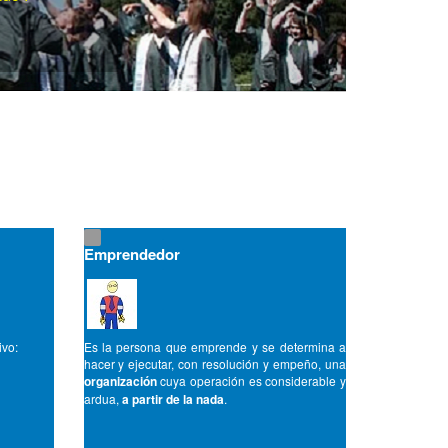
Emprendedor
ivo:
Es la persona que emprende y se determina a
hacer y ejecutar, con resolución y empeño, una
organización
cuya operación es considerable y
ardua,
a partir de la nada
.