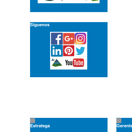
Síguenos
Estratega
Gerent