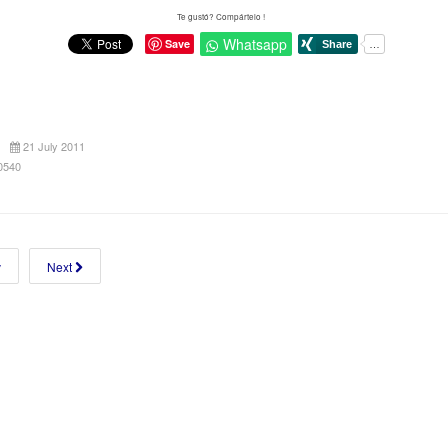
Te gustó? Compártelo !
Whatsapp
Save
21 July 2011
10540
v
Next