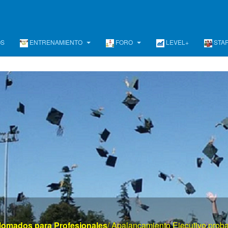
OS
ENTRENAMIENTO
FORO
LEVEL+
STA
www . el mayor portal de gerencia . com