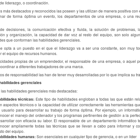
de liderazgo, o coordinación.
es más destacados y reconocidos las poseen y las utilizan de manera positiva con e
onar de forma óptima un evento, los departamentos de una empresa, o una reu
e decisiones, la comunicación efectiva y fluida, la solución de problemas, l
ción y organización, la capacidad de dar voz al resto del equipo, son solo algu
es que conforman las habilidades gerenciales.
e opta a un puesto en el que el liderazgo va a ser una constante, son muy t
r el equipo de recursos humanos.
cidades propias de un emprendedor, el responsable de una empresa, o aquel p
coordinar a diferentes trabajadores de una marca.
os de responsabilidad las han de tener muy desarrolladas por lo que implica su tra
habilidades gerenciales
 las habilidades gerenciales más destacadas:
bilidades técnicas:
Este tipo de habilidades engloban a todas las que están re
n aspectos técnicos o la capacidad de utilizar correctamente las herramientas qu
 usuario para desarrollar su trabajo de forma óptima. Por ejemplo, un informát
nocer el manejo del ordenador y los programas pertinentes de gestión a la perfe
sarrollar con eficacia su labor. El responsable de un departamento informático 
nocer ampliamente todas las técnicas que se llevan a cabo para informar y co
sto del equipo.
bilidades humanas:
Son esenciales en cualquier tipo de gerencia, o en un líder