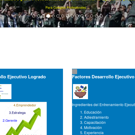
Ya son más de 75000 artículos de gerencia ...
llo Ejecutivo Logrado
Factores Desarrollo Ejecutivo
Ingredientes del Entrenamiento Ejecut
4.Emprendedor
Educación
3.Estratega
Adiestramiento
2.Gerente
Capacitación
Motivación
Experiencia