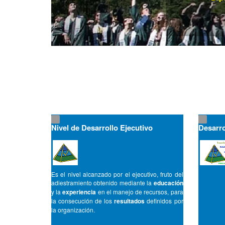
Nivel de Desarrollo Ejecutivo
Desarro
Es el nivel alcanzado por el ejecutivo, fruto del
adiestramiento obtenido mediante la
educación
y la
experiencia
en el manejo de recursos, para
la consecución de los
resultados
definidos por
la organización.