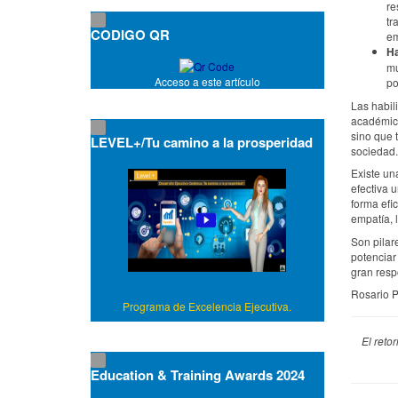
re
tr
CODIGO QR
em
Ha
mu
Acceso a este artículo
po
Las habil
académico
sino que 
LEVEL+/Tu camino a la prosperidad
sociedad.
Existe un
efectiva 
forma efic
empatía, l
Son pilar
potenciar
gran resp
Rosario P
Programa de Excelencia Ejecutiva.
El reto
Education & Training Awards 2024