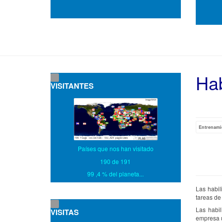
Hab
VISITANTES
Entrenami
Países que nos han visitado
190 de 191
99 ,4 % del planeta...
Las habil
tareas de
Las habi
VISITAS
empresa u