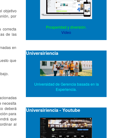
l objetivo
nión, por
Prosperidad y diversión.
a correcta
Video
nas de las
omadas en
Universiriencia
uesto que
bajo.
Universidad de Gerencia basada en la
Experiencia.
lacionadas
e necesita
ico deberá
Universiriencia - Youtube
cción para
tendrá que
ordinar al