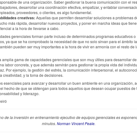
sponsable de una organización. Saber gestionar la buena comunicación con el res
abajadores, desarrollar una coordinación efectiva, empatizar, y entablar conversac
pleados, proveedores, o clientes, es algo fundamental.
bilidades creativas:
Aquellas que permiten desarrollar soluciones a problemas 
cho más rápida, desarrollar nuevos proyectos, y poner en marcha ideas que tiene
tencial a la hora de llevarse a cabo.
idades gerenciales forman parte incluso de determinados programas educativos o
s, ya que se ha comprobado la necesidad de que no solo sirvan para el ámbito la
también pueden ser muy importantes a la hora de vivir en armonía con el resto de l
a amplia gama de capacidades gerenciales que son muy útiles para desarrollar de
una labor concreta, y que además servirán para gestionar la propia vida del individ
az. Por ejemplo, la gestión del estrés, la comunicación interpersonal, el autoconoc
a creatividad, y la toma de decisiones.
es esenciales para avanzar y desarrollar un buen ambiente en una organización,
 el hecho de que se obtengan para todos aquellos que desean ocupar puestos de 
onsabilidad y liderazgo.
eiró
rno de la inversión en entrenamiento ejecutivo de equipos gerenciales es exponenc
minutos.
Norman Vincent Peale.