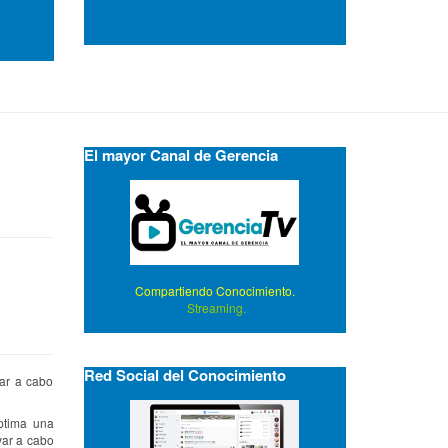
El mayor Canal de Gerencia
Compartiendo Conocimiento.
Streaming.
Red Social del Conocimiento
var a cabo
ptima una
var a cabo