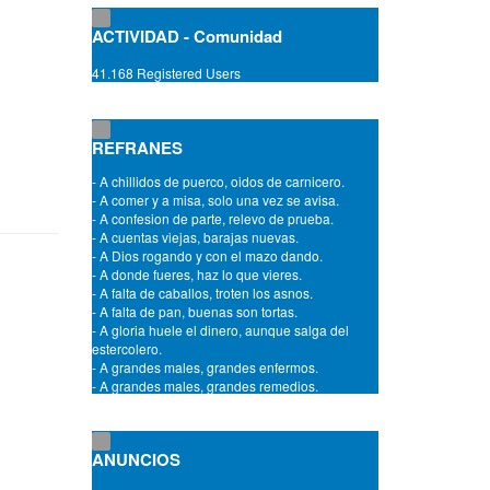
diente.
ACTIVIDAD - Comunidad
- A cada cerdo le llega su San Martin.
- A cada cual lo suyo y a Dios lo de todos.
- A cada puerta, su dueña.
41.168 Registered Users
- A cada rey, su trono.
- A cada santo le llega su dia.
- A cada uno, Dios da el castigo que merece.
REFRANES
- A cama chica, echate en medio.
- A chillidos de puerco, oidos de carnicero.
- A comer y a misa, solo una vez se avisa.
- A confesion de parte, relevo de prueba.
- A cuentas viejas, barajas nuevas.
- A Dios rogando y con el mazo dando.
- A donde fueres, haz lo que vieres.
- A falta de caballos, troten los asnos.
- A falta de pan, buenas son tortas.
- A gloria huele el dinero, aunque salga del
estercolero.
- A grandes males, grandes enfermos.
- A grandes males, grandes remedios.
- A grandes penas, pañuelos gigantes.
- A gusto de los cocineros comen los frailes.
- A la aguja buen hilo, y a la mujer buen marido.
- A la cama no te iras sin saber una cosa mas.
ANUNCIOS
- A la fea, el caudal de su padre la hermosea.
- A la fuerza, no hay razon que la venza.