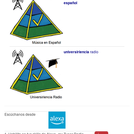
español
universiriencia
radio
Escúchanos desde
1. Habilita en tus skills de Alexa -my Tuner Radio