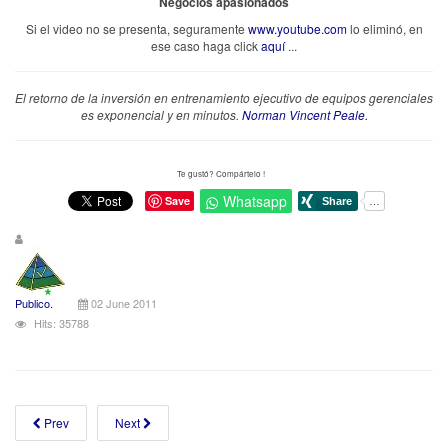
Negocios apasionados
Si el video no se presenta, seguramente
www.youtube.com
lo eliminó, en
ese caso haga click
aquí
...
El retorno de la inversión en entrenamiento ejecutivo de equipos gerenciales
es exponencial y en minutos.
Norman Vincent Peale.
Te gustó? Compártelo !
Whatsapp
Save
Publico.
02 June 2011
Hits: 35788
Prev
Next