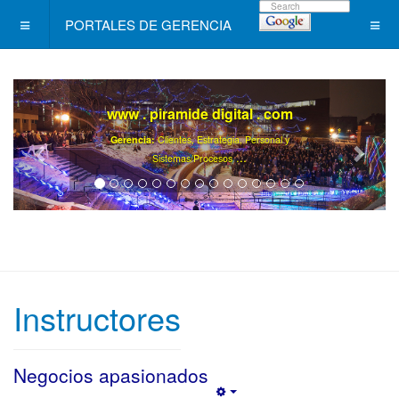
PORTALES DE GERENCIA
www . piramide digital . com
Gerencia:
Clientes, Estrategia, Personal y
..
.
Sistemas/Procesos
Instructores
Negocios apasionados