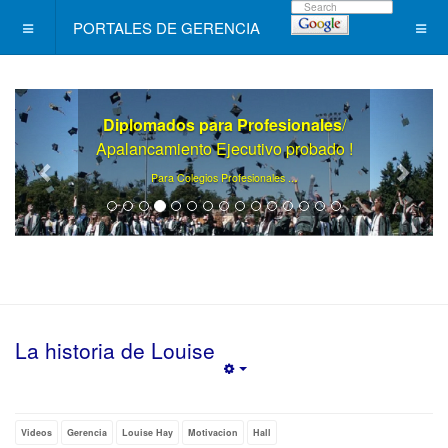
PORTALES DE GERENCIA
Diplomados para Profesionales
/
Apalancamiento Ejecutivo probado !
.
Para Colegios Profesionales ..
La historia de Louise
Empty
Videos
Gerencia
Louise Hay
Motivacion
Hall