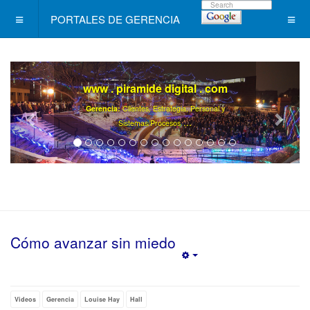
PORTALES DE GERENCIA
www . piramide digital . com
Gerencia:
Clientes, Estrategia, Personal y
..
.
Sistemas/Procesos
Cómo avanzar sin miedo
Empty
Videos
Gerencia
Louise Hay
Hall