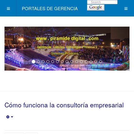
PORTALES DE GERENCIA
www . piramide digital . com
Gerencia:
Clientes, Estrategia, Personal y
..
.
Sistemas/Procesos
Cómo funciona la consultoría empresarial
Empty