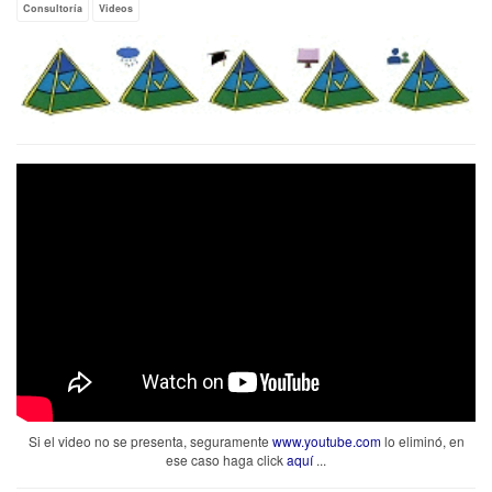
Consultoría
Videos
Si el video no se presenta, seguramente
www.youtube.com
lo eliminó, en
ese caso haga click
aquí
...