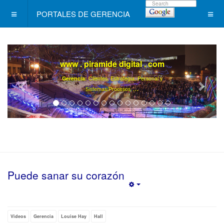
PORTALES DE GERENCIA
www . piramide digital . com
Gerencia:
Clientes, Estrategia, Personal y
..
.
Sistemas/Procesos
Puede sanar su corazón
Empty
Videos
Gerencia
Louise Hay
Hall