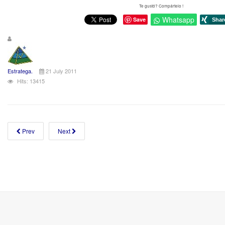
Te gustó? Compártelo !
Whatsapp
Save
Estratega.
21 July 2011
Hits: 13415
Prev
Next