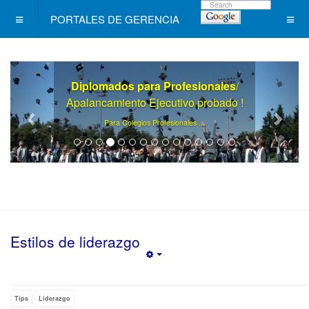
PORTALES DE GERENCIA
Diplomados para Profesionales
/
Apalancamiento Ejecutivo probado !
.
Para Colegios Profesionales ..
Estilos de liderazgo
Empty
Tips
Liderazgo