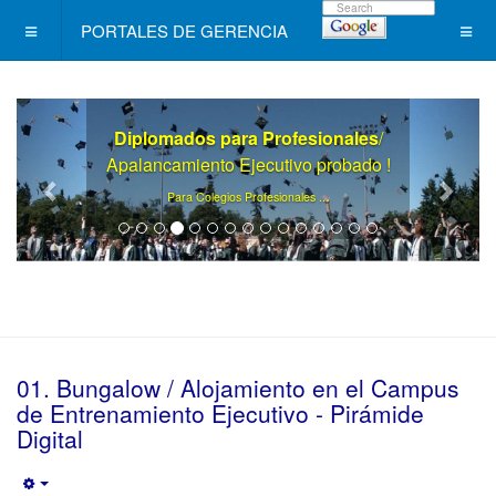
PORTALES DE GERENCIA
Diplomados para Profesionales
/
Apalancamiento Ejecutivo probado !
.
Para Colegios Profesionales ..
01. Bungalow / Alojamiento en el Campus
de Entrenamiento Ejecutivo - Pirámide
Digital
Empty