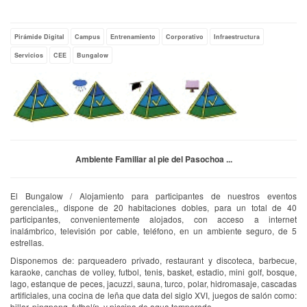
Pirámide Digital
Campus
Entrenamiento
Corporativo
Infraestructura
Servicios
CEE
Bungalow
Ambiente Familiar al pie del Pasochoa ...
El Bungalow / Alojamiento para participantes de nuestros eventos
gerenciales,, dispone de 20 habitaciones dobles, para un total de 40
participantes, convenientemente alojados, con acceso a internet
inalámbrico, televisión por cable, teléfono, en un ambiente seguro, de 5
estrellas.
Disponemos de: parqueadero privado, restaurant y discoteca, barbecue,
karaoke, canchas de volley, futbol, tenis, basket, estadio, mini golf, bosque,
lago, estanque de peces, jacuzzi, sauna, turco, polar, hidromasaje, cascadas
artificiales, una cocina de leña que data del siglo XVI, juegos de salón como:
billar, pingpong, futbolín, y piscina de agua temperada.