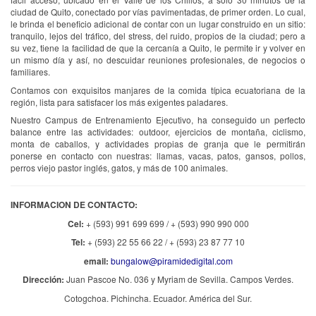
ciudad de Quito, conectado por vías pavimentadas, de primer orden. Lo cual,
le brinda el beneficio adicional de contar con un lugar construido en un sitio:
tranquilo, lejos del tráfico, del stress, del ruido, propios de la ciudad; pero a
su vez, tiene la facilidad de que la cercanía a Quito, le permite ir y volver en
un mismo día y así, no descuidar reuniones profesionales, de negocios o
familiares.
Contamos con exquisitos manjares de la comida típica ecuatoriana de la
región, lista para satisfacer los más exigentes paladares.
Nuestro Campus de Entrenamiento Ejecutivo, ha conseguido un perfecto
balance entre las actividades: outdoor, ejercicios de montaña, ciclismo,
monta de caballos, y actividades propias de granja que le permitirán
ponerse en contacto con nuestras: llamas, vacas, patos, gansos, pollos,
perros viejo pastor inglés, gatos, y más de 100 animales.
INFORMACION DE CONTACTO:
Cel:
+ (593) 991 699 699 / + (593) 990 990 000
Tel:
+ (593) 22 55 66 22 / + (593) 23 87 77 10
email:
bungalow@piramidedigital.com
Dirección:
Juan Pascoe No. 036 y Myriam de Sevilla. Campos Verdes.
Cotogchoa. Pichincha. Ecuador. América del Sur.