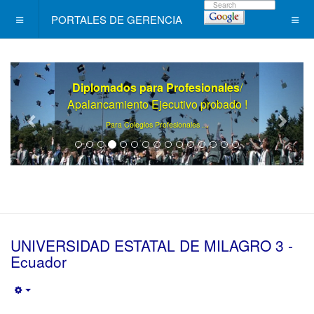
PORTALES DE GERENCIA
Diplomados para Profesionales
/
Apalancamiento Ejecutivo probado !
.
Para Colegios Profesionales ..
UNIVERSIDAD ESTATAL DE MILAGRO 3 -
Ecuador
Empty