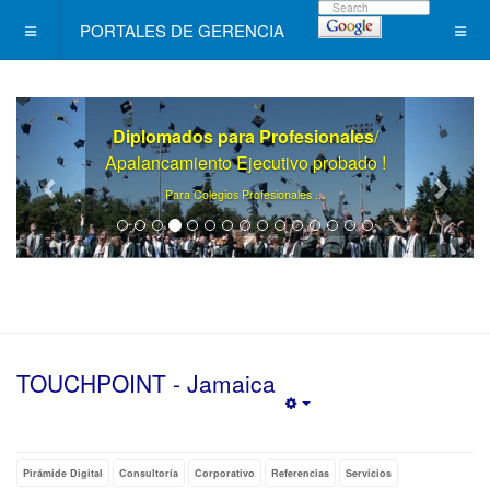
PORTALES DE GERENCIA
Diplomados para Profesionales
/
Apalancamiento Ejecutivo probado !
.
Para Colegios Profesionales ..
TOUCHPOINT - Jamaica
Empty
Pirámide Digital
Consultoría
Corporativo
Referencias
Servicios