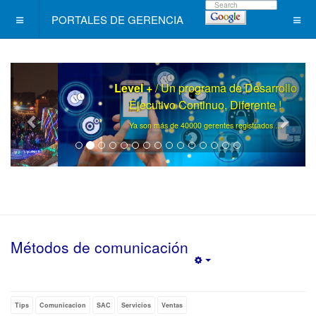
PORTALES DE GERENCIA
Level +
/ Un programa de Desarrollo
Ejecutivo Continuo, Diferente !
.
Ya son más de 40000 gerentes registrados ..
Métodos de comunicación
Empty
Tips
Comunicacion
SAC
Servicios
Ventas