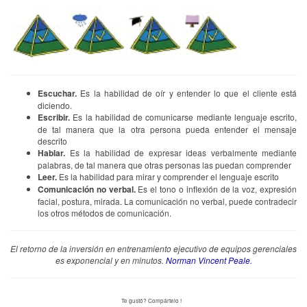
Escuchar.
Es la habilidad de oír y entender lo que el cliente está
diciendo.
Escribir.
Es la habilidad de comunicarse mediante lenguaje escrito,
de tal manera que la otra persona pueda entender el mensaje
descrito
Hablar.
Es la habilidad de expresar ideas verbalmente mediante
palabras, de tal manera que otras personas las puedan comprender
Leer.
Es la habilidad para mirar y comprender el lenguaje escrito
Comunicación no verbal.
Es el tono o inflexión de la voz, expresión
facial, postura, mirada. La comunicación no verbal, puede contradecir
los otros métodos de comunicación.
El retorno de la inversión en entrenamiento ejecutivo de equipos gerenciales
es exponencial y en minutos.
Norman Vincent Peale.
Te gustó? Compártelo !