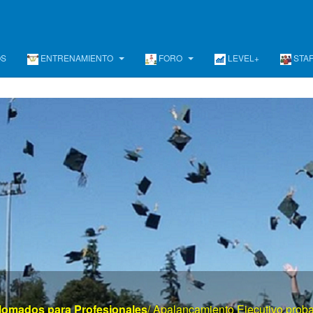
OS
ENTRENAMIENTO
FORO
LEVEL+
STA
www . el mayor portal de gerencia . com