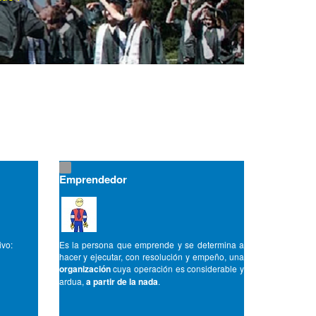
Emprendedor
ivo:
Es la persona que emprende y se determina a
hacer y ejecutar, con resolución y empeño, una
organización
cuya operación es considerable y
ardua,
a partir de la nada
.