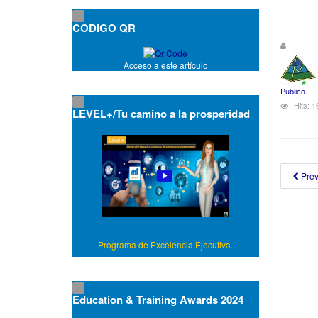
CODIGO QR
Acceso a este artículo
Publico.
Hits: 
LEVEL+/Tu camino a la prosperidad
Pre
Programa de Excelencia Ejecutiva.
Education & Training Awards 2024