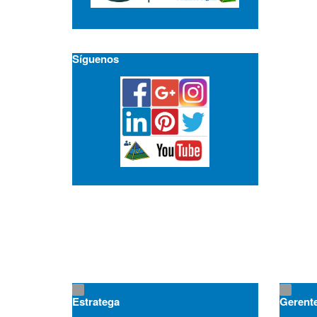
Síguenos
Estratega
Gerent