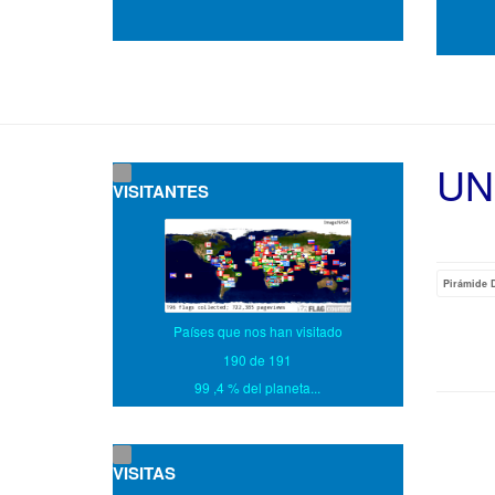
UN
VISITANTES
Pirámide D
Países que nos han visitado
190 de 191
99 ,4 % del planeta...
VISITAS