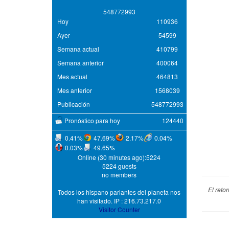
5
4
8
7
7
2
9
9
3
Hoy
110936
Ayer
54599
Semana actual
410799
Semana anterior
400064
Mes actual
464813
Mes anterior
1568039
Publicación
548772993
Pronóstico para hoy
124440
0.41%
47.69%
2.17%
0.04%
0.03%
49.65%
Online (30 minutes ago):5224
5224 guests
no members
El reto
Todos los hispano parlantes del planeta nos
han visitado. IP : 216.73.217.0
Visitor Counter