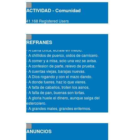
- A caballo regalado no hay que mirarle el
diente.
ACTIVIDAD - Comunidad
- A cada cerdo le llega su San Martin.
- A cada cual lo suyo y a Dios lo de todos.
41.168 Registered Users
- A cada puerta, su dueña.
- A cada rey, su trono.
- A cada santo le llega su dia.
- A cada uno, Dios da el castigo que merece.
REFRANES
- A cama chica, echate en medio.
- A chillidos de puerco, oidos de carnicero.
- A comer y a misa, solo una vez se avisa.
- A confesion de parte, relevo de prueba.
- A cuentas viejas, barajas nuevas.
- A Dios rogando y con el mazo dando.
- A donde fueres, haz lo que vieres.
- A falta de caballos, troten los asnos.
- A falta de pan, buenas son tortas.
- A gloria huele el dinero, aunque salga del
estercolero.
- A grandes males, grandes enfermos.
- A grandes males, grandes remedios.
- A grandes penas, pañuelos gigantes.
- A gusto de los cocineros comen los frailes.
- A la aguja buen hilo, y a la mujer buen marido.
- A la cama no te iras sin saber una cosa mas.
ANUNCIOS
- A la fea, el caudal de su padre la hermosea.