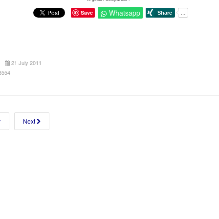
Whatsapp
Save
21 July 2011
16554
v
Next