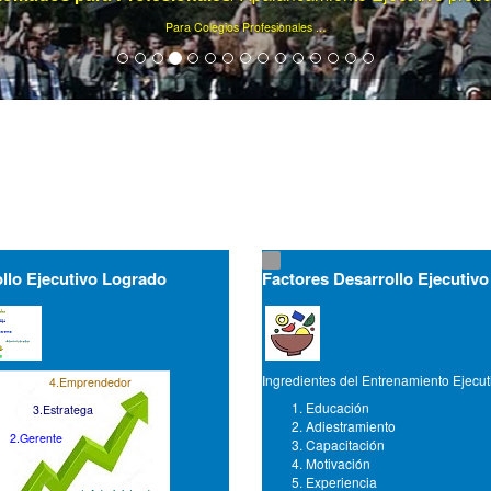
Ya son más de 75000 artículos de gerencia ...
llo Ejecutivo Logrado
Factores Desarrollo Ejecutivo
Ingredientes del Entrenamiento Ejecut
4.Emprendedor
Educación
3.Estratega
Adiestramiento
2.Gerente
Capacitación
Motivación
Experiencia