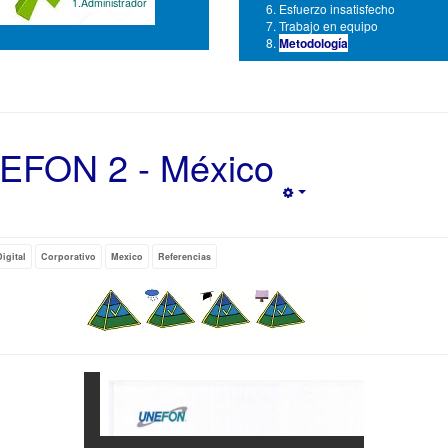
1.Administrador
Esfuerzo insatisfecho
Trabajo en equipo
Metodología
EFON 2 - México
Empty
igital
Corporativo
Mexico
Referencias