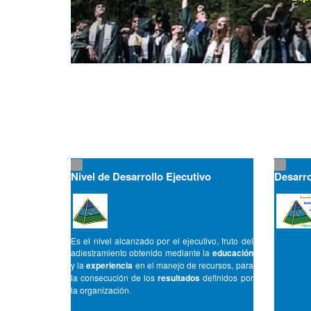
Nivel de Desarrollo Ejecutivo
Desarro
Es el nivel alcanzado por el ejecutivo, fruto del
adiestramiento obtenido mediante la
educación
y la
experiencia
en el manejo de recursos, para
la consecución de los
resultados
definidos por
la organización.