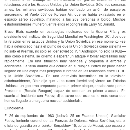
relaciones entre los Estados Unidos y la Unión Soviética. Sólo tres semanas
antes, los militares soviéticos habían derribado un avión de pasajeros
surcoreano, el Vuelo 007 de Korean Air, que se había extraviado en el
espacio aéreo soviético, matando a las 269 personas a bordo. Muchos
estadounidenses murieron, entre ellos el congresista Larry McDonald.
Bruce Blair, experto en estrategias nucleares de la Guerra Fría y ex
presidente del Instituto de Seguridad Mundial en Washington DC, dice que
la relación entre Estados Unidos y la Unión Soviética en ese momento «se
había deteriorado hasta el punto de que la Unión Soviética como sistema —
no sólo el Kremlin, no sólo el líder soviético Yuri Andropov, no sólo la KGB—
sino como sistema, se orientó a esperar un ataque y tomar represalias muy
rápidamente. Era una situación muy nerviosa y propensa a errores y
accidentes. La falsa alarma que ocurrió en el reloj de Petrov no pudo haber
llegado en una etapa más peligrosa e intensa en las relaciones entre EEUU
y la Unión Soviética.». En una entrevista transmitida en la televisión
estadounidense, Blair dijo que «Los rusos [soviéticos] vieron un Estados
Unidos a un gobierno preparado para un primer ataque, encabezado por un
Presidente (Ronald Reagan) capaz de ordenar un primer ataque». En
cuanto al incidente con Petrov, dijo, «creo que esto es lo más cerca que
hemos llegado a una guerra nuclear accidental».
El incidente
El 26 de septiembre de 1983 (todavía 25 en Estados Unidos), Stanislav
Petrov, teniente coronel de las Fuerzas de Defensa Aérea Soviética, era el
oficial de guardia en el búnker Serpukhov-15, cerca de Moscú, que ocupa el