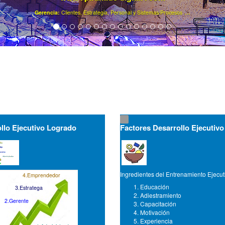
.
Ya son más de 40000 gerentes registrados ..
llo Ejecutivo Logrado
Factores Desarrollo Ejecutivo
Ingredientes del Entrenamiento Ejecut
4.Emprendedor
Educación
3.Estratega
Adiestramiento
2.Gerente
Capacitación
Motivación
Experiencia