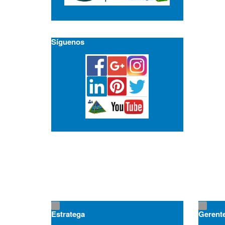
Síguenos
Estratega
Gerent