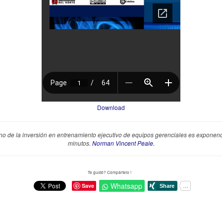
Download
rno de la inversión en entrenamiento ejecutivo de equipos gerenciales es exponenc
minutos.
Norman Vincent Peale.
Te gustó? Compártelo !
Whatsapp
Save