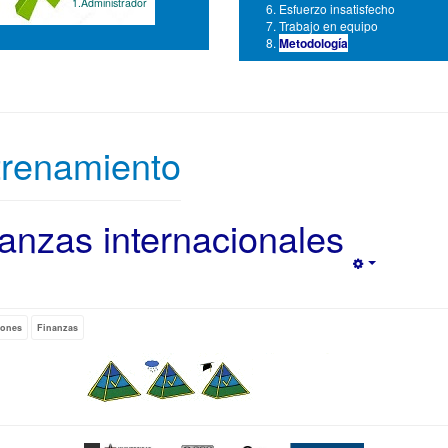
1.Administrador
Esfuerzo insatisfecho
Trabajo en equipo
Metodología
trenamiento
anzas internacionales
Empty
iones
Finanzas