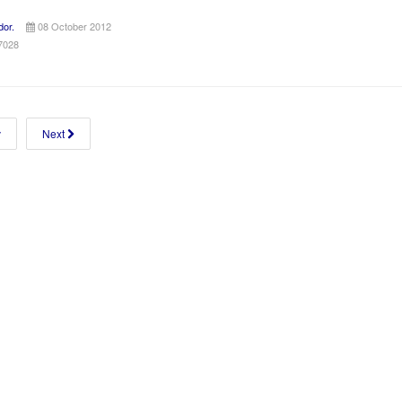
dor.
08 October 2012
17028
v
Next