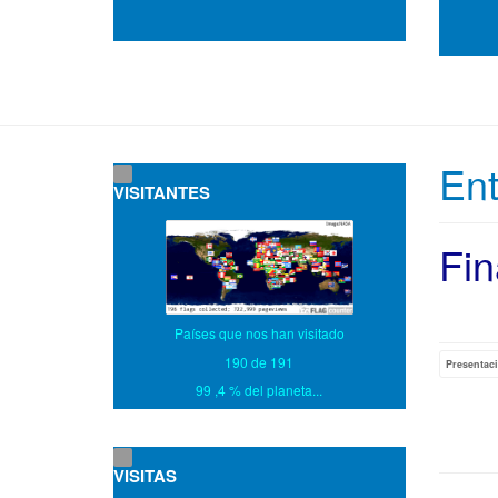
En
VISITANTES
Fin
Países que nos han visitado
190 de 191
Presentac
99 ,4 % del planeta...
VISITAS