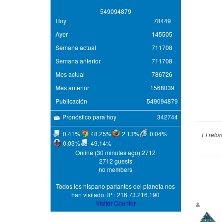
5
4
9
0
9
4
8
7
9
Hoy
78449
Ayer
145505
Semana actual
711708
Semana anterior
711708
Mes actual
786726
Mes anterior
1568039
Publicación
549094879
Pronóstico para hoy
342744
0.41%
48.25%
2.13%
0.04%
El reto
0.03%
49.14%
Online (30 minutes ago):2712
2712 guests
no members
Todos los hispano parlantes del planeta nos
han visitado. IP : 216.73.216.190
Visitor Counter