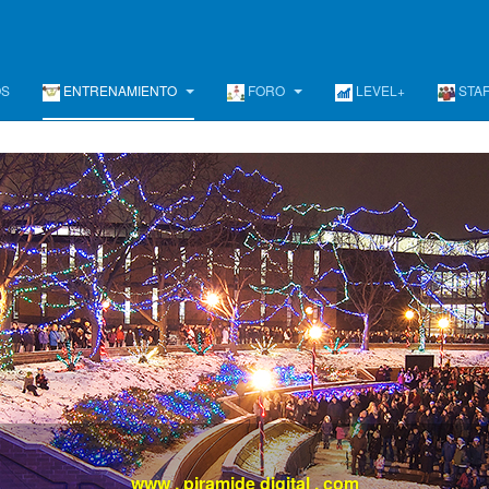
OS
ENTRENAMIENTO
FORO
LEVEL+
STA
evel +
/ Un programa de Desarrollo Ejecutivo Continuo, Diferent