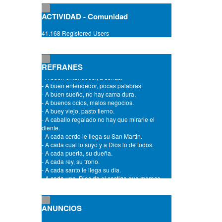
ACTIVIDAD - Comunidad
41.168 Registered Users
- A amistades que son ciertas, siempre las
puertas abiertas.
- A buen capellan mejor sacristan.
REFRANES
- A buen entendedor, a señas.
- A buen entendedor, pocas palabras.
- A buen sueño, no hay cama dura.
- A buenos ocios, malos negocios.
- A buey viejo, pasto tierno.
- A caballo regalado no hay que mirarle el
diente.
- A cada cerdo le llega su San Martin.
- A cada cual lo suyo y a Dios lo de todos.
- A cada puerta, su dueña.
- A cada rey, su trono.
- A cada santo le llega su dia.
- A cada uno, Dios da el castigo que merece.
- A cama chica, echate en medio.
- A chillidos de puerco, oidos de carnicero.
- A comer y a misa, solo una vez se avisa.
- A confesion de parte, relevo de prueba.
ANUNCIOS
- A cuentas viejas, barajas nuevas.
- A Dios rogando y con el mazo dando.