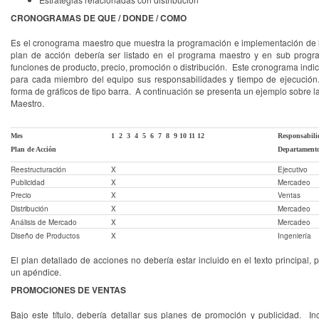
CRONOGRAMAS DE QUE / DONDE / COMO
Es el cronograma maestro que muestra la programación e implementación de 
plan de acción debería ser listado en el programa maestro y en sub prog
funciones de producto, precio, promoción o distribución. Este cronograma ind
para cada miembro del equipo sus responsabilidades y tiempo de ejecució
forma de gráficos de tipo barra. A continuación se presenta un ejemplo sobre l
Maestro.
Mes
1 2 3 4 5 6 7 8 9 10 11 12
Responsabil
Plan de Acción
Departament
Reestructuración
X
Ejecutivo
Publicidad
X
Mercadeo
Precio
X
Ventas
Distribución
X
Mercadeo
Análisis de Mercado
X
Mercadeo
Diseño de Productos
X
Ingeniería
El plan detallado de acciones no debería estar incluido en el texto principal, 
un apéndice.
PROMOCIONES DE VENTAS
Bajo este título, debería detallar sus planes de promoción y publicidad. In