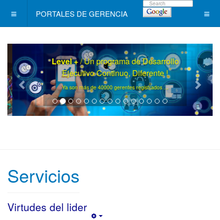
PORTALES DE GERENCIA
Level +
/ Un programa de Desarrollo
Ejecutivo Continuo, Diferente !
.
Ya son más de 40000 gerentes registrados ..
Servicios
Virtudes del lider