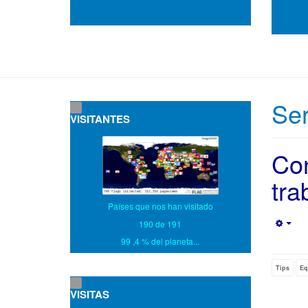
Ser
VISITANTES
Con
tra
Países que nos han visitado
190 de 191
Empt
99 ,4 % del planeta...
Tips
Eq
VISITAS