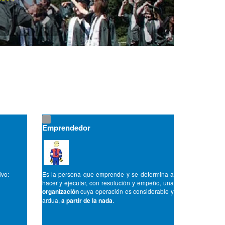
Emprendedor
ivo:
Es la persona que emprende y se determina a
hacer y ejecutar, con resolución y empeño, una
organización
cuya operación es considerable y
ardua,
a partir de la nada
.