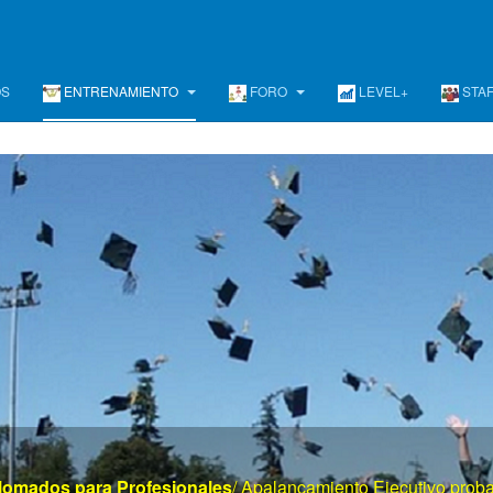
OS
ENTRENAMIENTO
FORO
LEVEL+
STA
www . el mayor portal de gerencia . com