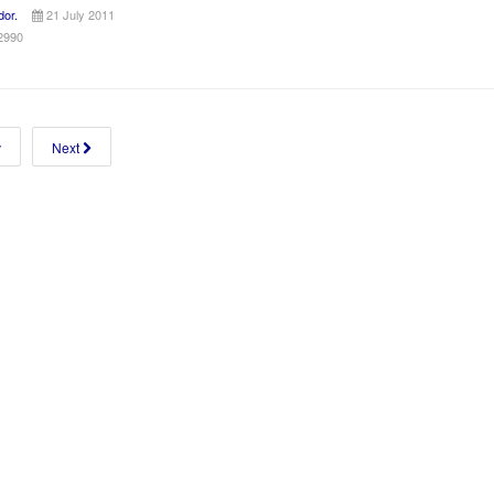
dor.
21 July 2011
12990
v
Next