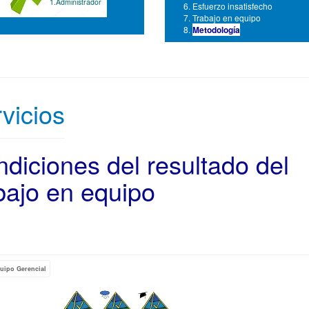
1.Administrador
Esfuerzo insatisfecho
Trabajo en equipo
Metodología
vicios
diciones del resultado del
bajo en equipo
y
uipo Gerencial