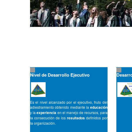
Nivel de Desarrollo Ejecutivo
Desarro
Es el nivel alcanzado por el ejecutivo, fruto del
adiestramiento obtenido mediante la
educación
y la
experiencia
en el manejo de recursos, para
la consecución de los
resultados
definidos por
la organización.