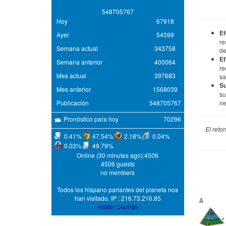
5
4
8
7
0
5
7
6
7
Hoy
67918
Ef
Ayer
54599
re
Semana actual
343758
de
Ef
Semana anterior
400064
re
Mes actual
397683
sa
Su
Mes anterior
1568039
su
Publicación
548705767
ne
Pronóstico para hoy
70296
El reto
0.41%
47.54%
2.18%
0.04%
0.03%
49.79%
Online (30 minutes ago):4506
4506 guests
no members
Todos los hispano parlantes del planeta nos
han visitado. IP : 216.73.216.85
Visitor Counter