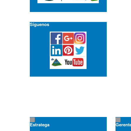
Síguenos
Estratega
Gerent