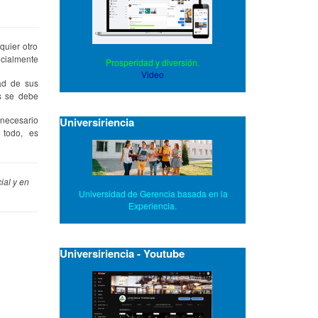
quier otro
icialmente
Prosperidad y diversión.
Video
ad de sus
ás se debe
 necesario
Universiriencia
 todo, es
ial y en
Universidad de Gerencia basada en la
Experiencia.
Universiriencia - Youtube