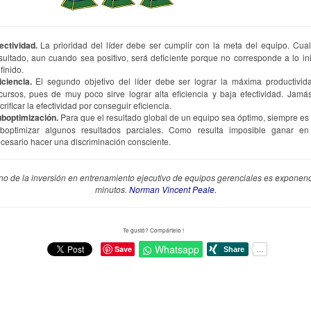
ectividad.
La prioridad del líder debe ser cumplir con la meta del equipo. Cual
sultado, aun cuando sea positivo, será deficiente porque no corresponde a lo in
finido.
iciencia.
El segundo objetivo del líder debe ser lograr la máxima productivid
cursos, pues de muy poco sirve lograr alta eficiencia y baja efectividad. Jam
crificar la efectividad por conseguir eficiencia.
boptimización.
Para que el resultado global de un equipo sea óptimo, siempre es
boptimizar algunos resultados parciales. Como resulta imposible ganar en
cesario hacer una discriminación consciente.
rno de la inversión en entrenamiento ejecutivo de equipos gerenciales es exponenc
minutos.
Norman Vincent Peale.
Te gustó? Compártelo !
Whatsapp
Save