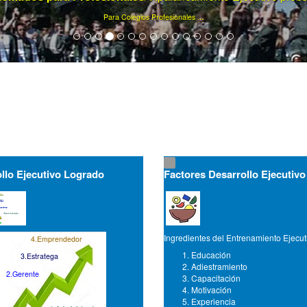
Ya son más de 75000 artículos de gerencia ...
llo Ejecutivo Logrado
Factores Desarrollo Ejecutivo
Ingredientes del Entrenamiento Ejecut
4.Emprendedor
Educación
3.Estratega
Adiestramiento
2.Gerente
Capacitación
Motivación
Experiencia