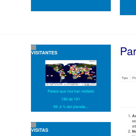
Par
VISITANTES
Tips
Fi
Países que nos han visitado
190 de 191
99 ,4 % del planeta...
Au
se
ad
VISITAS
No