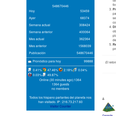
la
fi
5
4
8
6
7
0
4
4
6
Pr
Hoy
53459
pa
Ayer
68374
se
co
Semana actual
308424
Di
ob
Semana anterior
400064
pl
Mes actual
362364
de
Re
Mes anterior
1568039
pr
Publicación
548670446
Pronóstico para hoy
99888
El reto
0.41%
47.46%
2.18%
0.04%
0.03%
49.87%
Online (30 minutes ago):1364
1364 guests
no members
Todos los hispano parlantes del planeta nos
han visitado. IP : 216.73.217.60
Visitor Counter
Gerente.