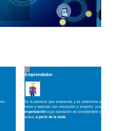
Emprendedor
ivo:
Es la persona que emprende y se determina a
hacer y ejecutar, con resolución y empeño, una
organización
cuya operación es considerable y
ardua,
a partir de la nada
.