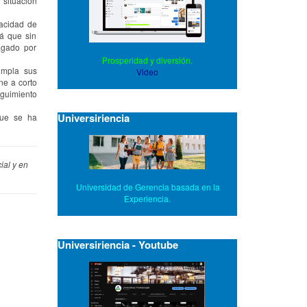
 situación
acidad de
á que sin
agado por
Prosperidad y diversión.
umpla sus
Video
ne a corto
eguimiento
Universiriencia
ue se ha
ial y en
Universidad de Gerencia basada en la
Experiencia.
Universiriencia - Youtube