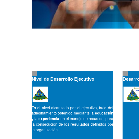
Nivel de Desarrollo Ejecutivo
Desarro
Es el nivel alcanzado por el ejecutivo, fruto del
adiestramiento obtenido mediante la
educación
y la
experiencia
en el manejo de recursos, para
la consecución de los
resultados
definidos por
la organización.