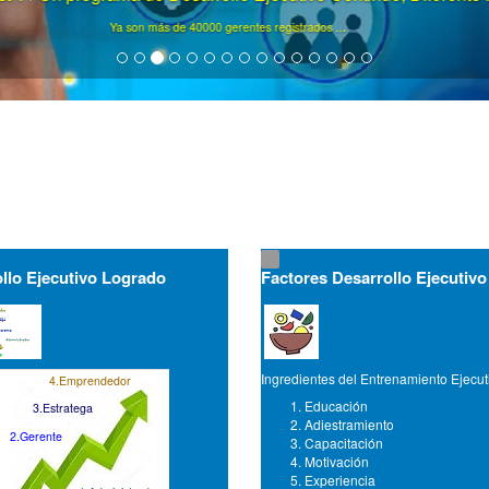
.
Ya son más de 2000 eventos realizados ..
llo Ejecutivo Logrado
Factores Desarrollo Ejecutivo
Ingredientes del Entrenamiento Ejecut
4.Emprendedor
Educación
3.Estratega
Adiestramiento
2.Gerente
Capacitación
Motivación
Experiencia