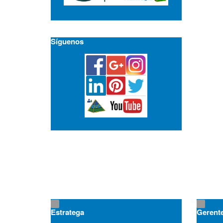
Síguenos
Estratega
Gerent