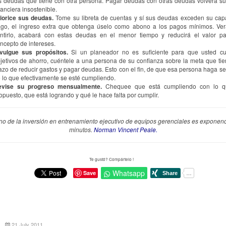
s deudas que tiene con otra persona. Pagar deudas con otras deudas volverá su
nanciera insostenible.
iorice sus deudas.
Tome su libreta de cuentas y sí sus deudas exceden su cap
go, el ingreso extra que obtenga úselo como abono a los pagos mínimos. Ver
ntirlo, acabará con estas deudas en el menor tiempo y reducirá el valor p
ncepto de intereses.
vulgue sus propósitos.
Si un planeador no es suficiente para que usted c
jetivos de ahorro, cuéntele a una persona de su confianza sobre la meta que tie
azo de reducir gastos y pagar deudas. Esto con el fin, de que esa persona haga s
 lo que efectivamente se esté cumpliendo.
vise su progreso mensualmente.
Chequee que está cumpliendo con lo q
opuesto, que está logrando y qué le hace falta por cumplir.
rno de la inversión en entrenamiento ejecutivo de equipos gerenciales es exponenc
minutos.
Norman Vincent Peale.
Te gustó? Compártelo !
Whatsapp
Save
21 July 2011