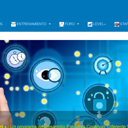
OS
ENTRENAMIENTO
FORO
LEVEL+
STA
o Ejecutivo de Equipos Gerenciales
/ Garantía en la consecu
resultados !